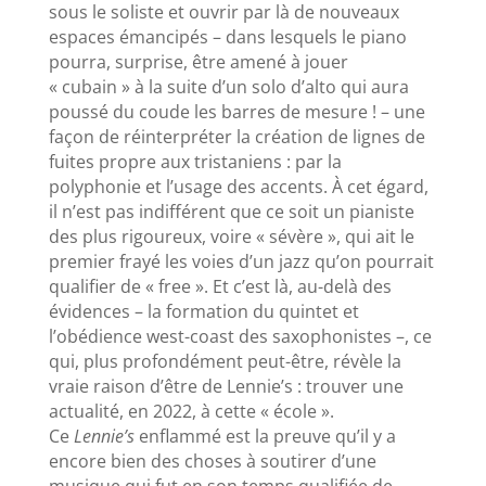
sous le soliste et ouvrir par là de nouveaux
espaces émancipés – dans lesquels le piano
pourra, surprise, être amené à jouer
« cubain » à la suite d’un solo d’alto qui aura
poussé du coude les barres de mesure ! – une
façon de réinterpréter la création de lignes de
fuites propre aux tristaniens : par la
polyphonie et l’usage des accents. À cet égard,
il n’est pas indifférent que ce soit un pianiste
des plus rigoureux, voire « sévère », qui ait le
premier frayé les voies d’un jazz qu’on pourrait
qualifier de « free ». Et c’est là, au-delà des
évidences – la formation du quintet et
l’obédience west-coast des saxophonistes –, ce
qui, plus profondément peut-être, révèle la
vraie raison d’être de Lennie’s : trouver une
actualité, en 2022, à cette « école ».
Ce
Lennie’s
enflammé est la preuve qu’il y a
encore bien des choses à soutirer d’une
musique qui fut en son temps qualifiée de