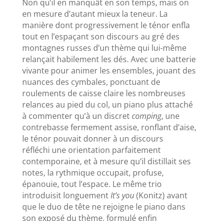
Non qu’il en manquât en son temps, mais on
en mesure d’autant mieux la teneur. La
manière dont progressivement le ténor enfla
tout en l’espaçant son discours au gré des
montagnes russes d’un thème qui lui-même
relançait habilement les dés. Avec une batterie
vivante pour animer les ensembles, jouant des
nuances des cymbales, ponctuant de
roulements de caisse claire les nombreuses
relances au pied du col, un piano plus attaché
à commenter qu’à un discret
comping
, une
contrebasse fermement assise, ronflant d’aise,
le ténor pouvait donner à un discours
réfléchi
une orientation parfaitement
contemporaine, et à mesure qu’il distillait ses
notes, la rythmique occupait, profuse,
épanouie, tout l’espace. Le même trio
introduisit longuement
It’s you
(Konitz) avant
que le duo de tête ne rejoigne le piano dans
son exposé du thème, formulé enfin