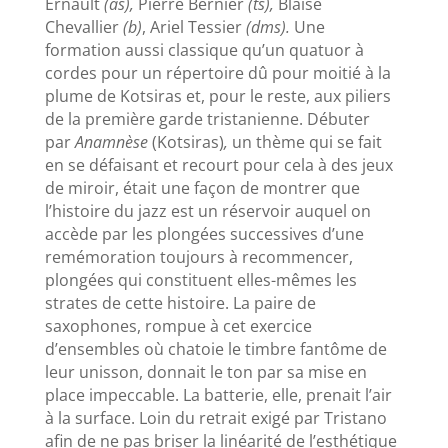
Ernault
(as),
Pierre Bernier
(ts),
Blaise
Chevallier
(b)
, Ariel Tessier
(dms).
Une
formation aussi classique qu’un quatuor à
cordes pour un répertoire dû pour moitié à la
plume de Kotsiras et, pour le reste, aux piliers
de la première garde tristanienne. Débuter
par
Anamnèse
(Kotsiras)
,
un thème qui se fait
en se défaisant et recourt pour cela à des jeux
de miroir,
était une façon de montrer que
l’histoire du jazz est un réservoir auquel on
accède par les plongées successives d’une
remémoration toujours à recommencer,
plongées qui constituent elles-mêmes les
strates de cette histoire. La paire de
saxophones, rompue à cet exercice
d’ensembles où chatoie le timbre fantôme de
leur unisson, donnait le ton par sa mise en
place impeccable. La batterie, elle, prenait l’air
à la surface. Loin du retrait exigé par Tristano
afin de ne pas briser la linéarité de l’esthétique