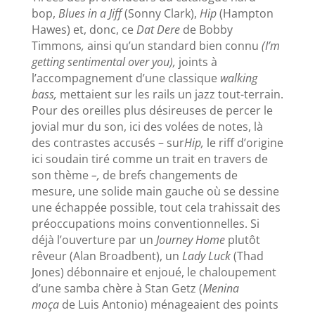
bop,
Blues in a Jiff
(Sonny Clark),
Hip
(Hampton
Hawes)
et, donc, ce
Dat Dere
de Bobby
Timmons
,
ainsi qu’un standard bien connu
(I’m
getting sentimental over you),
joints à
l’accompagnement d’une classique
walking
bass,
mettaient sur les rails un jazz tout-terrain.
Pour des oreilles plus désireuses de percer le
jovial mur du son, ici des volées de notes, là
des contrastes accusés – sur
Hip,
le riff d’origine
ici soudain tiré comme un trait en travers de
son thème
–,
de brefs changements de
mesure, une solide main gauche où se dessine
une échappée possible, tout cela trahissait des
préoccupations moins conventionnelles. Si
déjà l’ouverture par un
Journey Home
plutôt
rêveur (Alan Broadbent), un
Lady Luck
(Thad
Jones) débonnaire et enjoué, le chaloupement
d’une samba chère à Stan Getz (
Menina
moça
de Luis Antonio) ménageaient des points