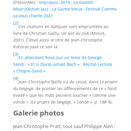
d’HasinAkis :
Improjazz, 2019 ;
La Gazette
bleue
d’Action Jazz
;
La Gaztte bleue : Festival Comme
ça vous chante 2021
[2]
Ces citations en italiques sont empruntées au
livre de Christian Gailly,
Un soir au club
(Minuit,
2001). C’était aussi le titre de Jean-Christophe
Kotsiras joué ce soir-là.
[3]
En attendant Rosa (sur un texte de George
Sand)
;
« Et si Duras aimait Bach »
;
Récital-Lecture
« Chopin-Sand »
[4]
Jean-Christophe Bailly n’a de cesse, dans
Le propre
du langage
, de pointer les affleurements de ce « fond
évadé » que les mots peuvent toucher « comme une
sonde ».
(Le propre du langage
, « Sonde », p. 188-9).
Galerie photos
Jean-Christophe Pratt, tout sauf Philippe Alen :