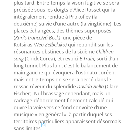
plus tard. Entre-temps la vison fugitive se sera
précisée sous les doigts d’Alice Rosset qui l’a
intégralement rendue à Prokofiev (la
deuxième) suivie d’une autre (la vingtième). Les
places échangées, des thèmes superposés
(
Kari’s trance/Hi Beck)
,
une pièce de
Kotsiras
(Neo Zeïbekiko)
qui rebondit sur les
résonances obstinées de la sixième
Children
song
(Chick Corea), et revoici
E Train
, sorti d’un
long tunnel. Plus loin, c’est le balancement de
main gauche qui évoquera l’ostinato coréen,
mais entre-temps on se sera bercé dans le
ressac rêveur du splendide
Davida Bella
(Clare
Fischer). Nul brassage cependant, mais un
cadrage-débordement finement calculé qui
ouvre la voie vers ce fond convoité d’une
musique « en général », à partir duquel ses
territoires particuliers apparaissent désormais
[4]
sans limites
.