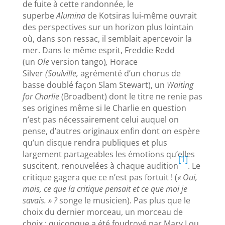
de fuite à cette randonnée, le
superbe
Alumina
de Kotsiras lui-même ouvrait
des perspectives sur un horizon plus lointain
où, dans son ressac, il semblait apercevoir la
mer. Dans le même esprit, Freddie Redd
(un
Ole
version tango)
,
Horace
Silver
(Soulville,
agrémenté d’un chorus de
basse doublé façon Slam Stewart), un
Waiting
for Charlie
(Broadbent) dont le titre ne renie pas
ses origines même si le Charlie en question
n’est pas nécessairement celui auquel on
pense, d’autres originaux enfin dont on espère
qu’un disque rendra publiques et plus
largement partageables les émotions qu’elles
[1]
suscitent, renouvelées à chaque audition
. Le
critique gagera que ce n’est pas fortuit ! (
« Oui,
mais, ce que la critique pensait et ce que moi je
savais. » ?
songe le musicien). Pas plus que le
choix du dernier morceau, un morceau de
choix : quiconque a été foudroyé par Mary Lou