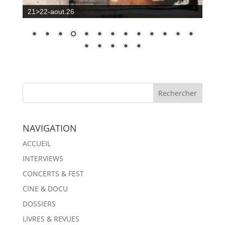
21>22-aout.26
NAVIGATION
ACCUEIL
INTERVIEWS
CONCERTS & FEST
CINE & DOCU
DOSSIERS
LIVRES & REVUES