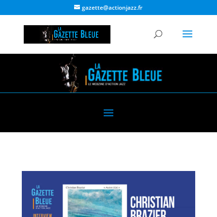
gazette@actionjazz.fr