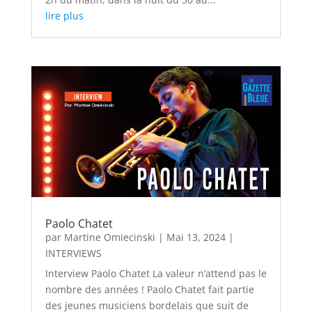
lire plus
Paolo Chatet
par
Martine Omiecinski
|
Mai 13, 2024
|
INTERVIEWS
Interview Paolo Chatet La valeur n’attend pas le
nombre des années ! Paolo Chatet fait partie
des jeunes musiciens bordelais que suit de