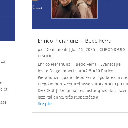
Enrico Pieranunzi – Bebo Ferra
par
Dom Imonk
|
Juil 13, 2026
|
CHRONIQUES
DISQUES
UES
Enrico Pieranunzi – Bebo Ferra - Evanscape
Invité Diego Imbert sur #2 & #10 Enrico
Pieranunzi – piano Bebo Ferra – guitares Invité
ne
Diego Imbert – contrebasse sur #2 & #10 [COU
e et
DE CŒUR] Personnalités historiques de la scèn
jazz italienne, très respectées à...
isse
lire plus