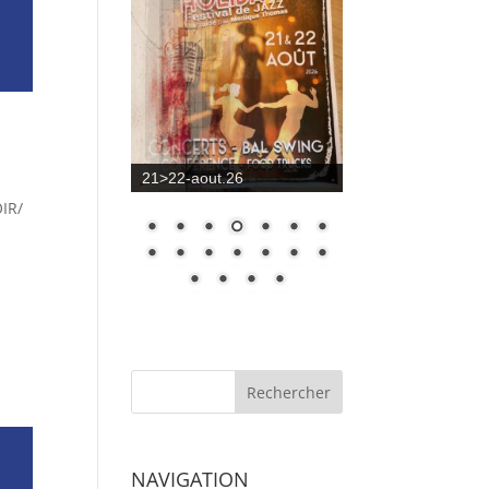
21>22-aout.26
OIR/
NAVIGATION