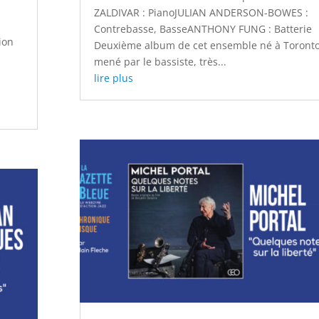
ZALDIVAR : PianoJULIAN ANDERSON-BOWES :
Contrebasse, BasseANTHONY FUNG : Batterie
ion
Deuxième album de cet ensemble né à Toronto
mené par le bassiste, très...
lire plus