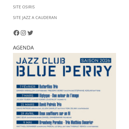
a
SITE OSIRIS
t
i
SITE JAZZ A CAUDERAN
v
e
Facebook
Instagram
Twitter
:
AGENDA