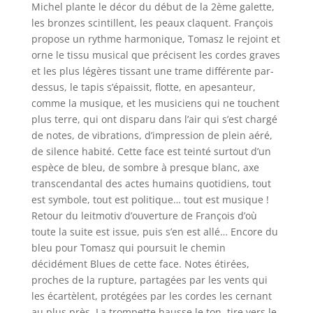
Michel plante le décor du début de la 2ème galette,
les bronzes scintillent, les peaux claquent. François
propose un rythme harmonique, Tomasz le rejoint et
orne le tissu musical que précisent les cordes graves
et les plus légères tissant une trame différente par-
dessus, le tapis s’épaissit, flotte, en apesanteur,
comme la musique, et les musiciens qui ne touchent
plus terre, qui ont disparu dans l’air qui s’est chargé
de notes, de vibrations, d’impression de plein aéré,
de silence habité. Cette face est teinté surtout d’un
espèce de bleu, de sombre à presque blanc, axe
transcendantal des actes humains quotidiens, tout
est symbole, tout est politique… tout est musique !
Retour du leitmotiv d’ouverture de François d’où
toute la suite est issue, puis s’en est allé… Encore du
bleu pour Tomasz qui poursuit le chemin
décidément Blues de cette face. Notes étirées,
proches de la rupture, partagées par les vents qui
les écartèlent, protégées par les cordes les cernant
au plus près. La trompette hausse le ton, tire vers le