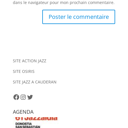
dans le navigateur pour mon prochain commentaire.
A
l
t
e
r
n
SITE ACTION JAZZ
a
SITE OSIRIS
t
i
SITE JAZZ A CAUDERAN
v
e
Facebook
Instagram
Twitter
:
AGENDA