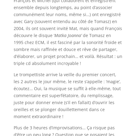
François et Michel (qui collaborent et enregistrent
ensemble depuis longtemps, au point d’associer
communément leur noms, même si…) ont enregistré
avec Gary (souvent entendu au côté de Tomasz) en
2004, ils ont souvent invité Mat, mais quand François
découvre le disque ‘
Matka Joanna’
de Tomasz en
1995 chez ECM, il est fasciné par la sonorité froide et
sombre mais raffinée et douce et rêve de partager,
d’élaborer, un projet prochain… et voilà. Résultat : un
triple cd absolument incroyable !
Le trompettiste arrive la veille du premier concert,
les 2 autres le jour même, le reste s’appelle : ‘magie’,
écoutez… Oui, la musique se suffit à elle-même, tout
commentaire est superfétatoire, du remplissage,
juste pour donner envie (s’il en fallait) d’ouvrir les
oreilles et se plonger douillettement dans ce
moment extraordinaire !
Plus de 3 heures d’improvisations… Ça risque pas
d’être un peu long ? Question que se posaient les