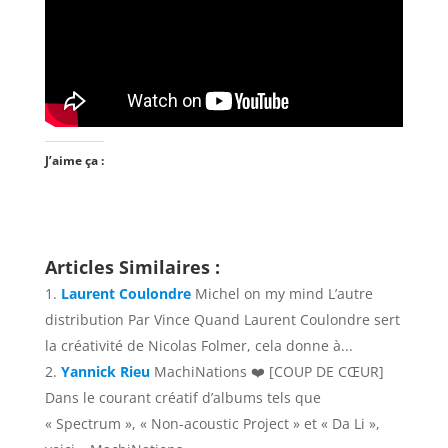
J’aime ça :
Articles Similaires :
Laurent Coulondre
Michel on my mind L’autre
distribution Par Vince Quand Laurent Coulondre sert
la créativité de Nicolas Folmer, cela donne à...
Yannick Rieu
MachiNations ❤️ [COUP DE CŒUR]
Dans le courant créatif d’albums tels que
« Spectrum », « Non-acoustic Project » et « Da Li »,