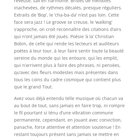
rêveuse, sax en harmonie. Bribes de mélodies
inachevées, de rythmes décalés, presque réguliers.
Extraits de ‘Bop’, le ‘cha-ba-da’ n’est pas loin. Cette
face sera jazz ! Le groove se creuse, le ‘walking’
s’approche, on croit reconnaître des citations d’airs
qui n’ont jamais été joués. Poésie ‘à la’ Christian
Bobin, de celle qui rende les lecteurs et auditeurs
poètes à leur tour, à leur faire sentir toute la beauté
sereine du monde qui les entoure, qui les emplit,
qui n’arrivent plus à faire des phrases, ni pensées,
qu’avec des fleurs modestes mais présentes dans
tous les coins du cadre cosmique qui contient plus
que le grand Tout.
Avez vous déjà entendu telle musique où chacun va
au bout de tout, sans jamais en faire trop, ni rompre
le fil pourtant si ténu d’une vibration commune
permanente, cependant, en jouant avec conviction,
panache, force attentive et attention soutenue ! En
restant toujours présent sans jamais se mettre en