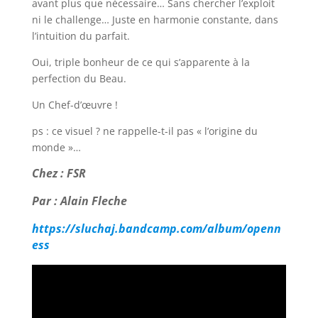
avant plus que nécessaire… Sans chercher l’exploit
ni le challenge… Juste en harmonie constante, dans
l’intuition du parfait.
Oui, triple bonheur de ce qui s’apparente à la
perfection du Beau.
Un Chef-d’œuvre !
ps : ce visuel ? ne rappelle-t-il pas « l’origine du
monde »…
Chez : FSR
Par : Alain Fleche
https://sluchaj.bandcamp.com/album/openn
ess