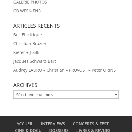
GALERIE PHOTOS
GB WEEK-END
ARTICLES RECENTS
Bus Electrique
Christian Brazier
Kiefer + J-Silk
Jacques Schwarz-Bart
Audrey LAURO – Christian – PRUVOST – Peter ORINS
ARCHIVES
ARCHIVES
ACCUEIL
INTERVIEWS
CONCERTS & FEST
CINE & DOCU
DOSSIERS
LIVRES & REVUES