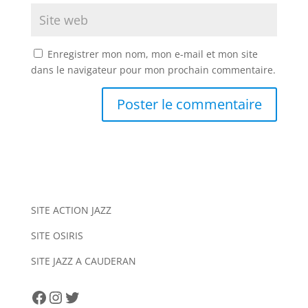
Enregistrer mon nom, mon e-mail et mon site
dans le navigateur pour mon prochain commentaire.
A
l
t
e
r
n
SITE ACTION JAZZ
a
SITE OSIRIS
t
i
SITE JAZZ A CAUDERAN
v
e
Facebook
Instagram
Twitter
: