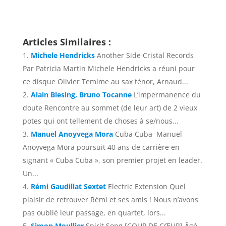
Articles Similaires :
Michele Hendricks
Another Side Cristal Records
Par Patricia Martin Michele Hendricks a réuni pour
ce disque Olivier Temime au sax ténor, Arnaud...
Alain Blesing, Bruno Tocanne
L’impermanence du
doute Rencontre au sommet (de leur art) de 2 vieux
potes qui ont tellement de choses à se/nous...
Manuel Anoyvega Mora
Cuba Cuba Manuel
Anoyvega Mora poursuit 40 ans de carrière en
signant « Cuba Cuba », son premier projet en leader.
Un...
Rémi Gaudillat Sextet
Electric Extension Quel
plaisir de retrouver Rémi et ses amis ! Nous n’avons
pas oublié leur passage, en quartet, lors...
Simon Moullier
Spirit Song [COUP DE CŒUR] Âgé