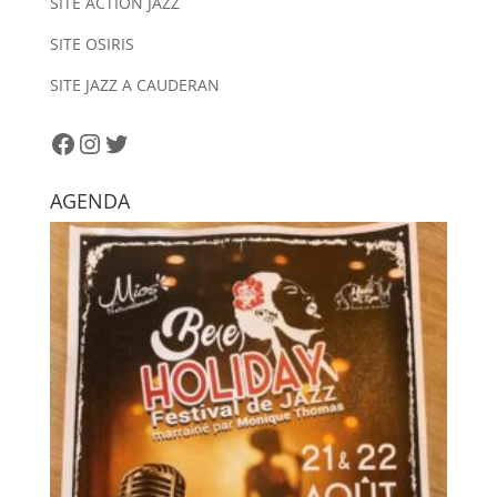
n
SITE ACTION JAZZ
a
SITE OSIRIS
t
i
SITE JAZZ A CAUDERAN
v
e
Facebook
Instagram
Twitter
:
AGENDA