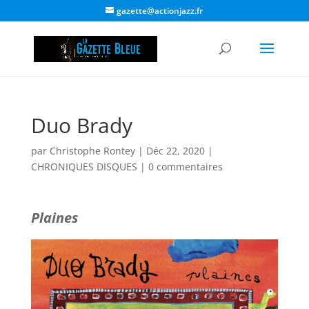
gazette@actionjazz.fr
Duo Brady
par
Christophe Rontey
|
Déc 22, 2020
|
CHRONIQUES DISQUES
|
0 commentaires
Plaines