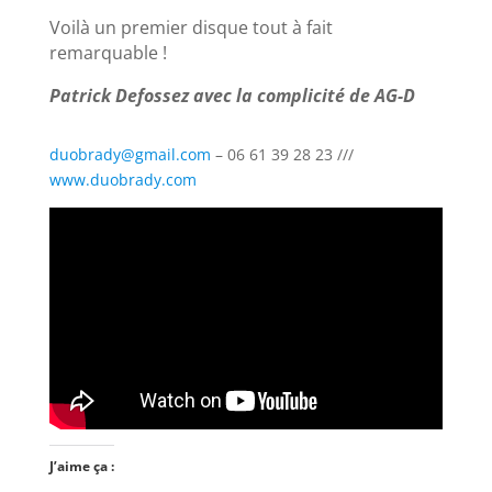
Voilà un premier disque tout à fait
remarquable !
Patrick Defossez avec la complicité de AG-D
duobrady@gmail.com
– 06 61 39 28 23 ///
www.duobrady.com
J’aime ça :