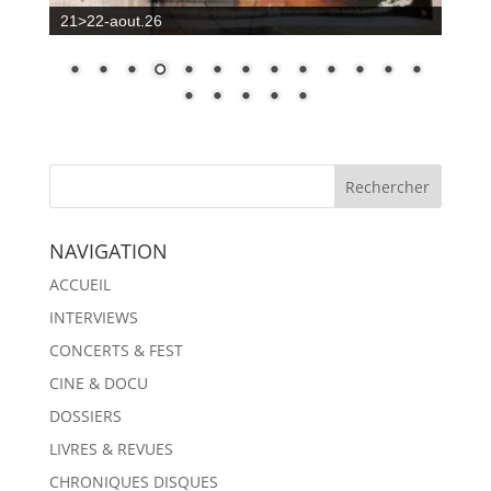
21>22-aout.26
NAVIGATION
ACCUEIL
INTERVIEWS
CONCERTS & FEST
CINE & DOCU
DOSSIERS
LIVRES & REVUES
CHRONIQUES DISQUES