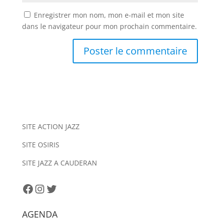
Enregistrer mon nom, mon e-mail et mon site
dans le navigateur pour mon prochain commentaire.
A
l
t
e
r
n
SITE ACTION JAZZ
a
SITE OSIRIS
t
i
SITE JAZZ A CAUDERAN
v
e
Facebook
Instagram
Twitter
:
AGENDA