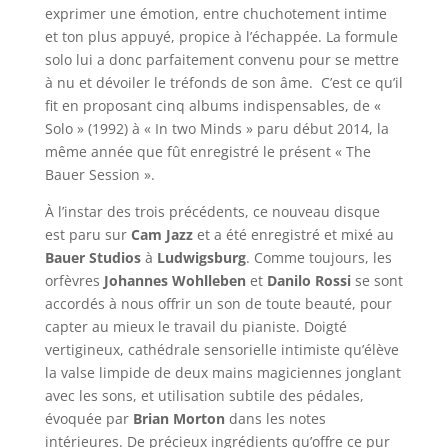
exprimer une émotion, entre chuchotement intime
et ton plus appuyé, propice à l’échappée. La formule
solo lui a donc parfaitement convenu pour se mettre
à nu et dévoiler le tréfonds de son âme. C’est ce qu’il
fit en proposant cinq albums indispensables, de «
Solo » (1992) à « In two Minds » paru début 2014, la
même année que fût enregistré le présent « The
Bauer Session ».
À l’instar des trois précédents, ce nouveau disque
est paru sur
Cam Jazz
et a été enregistré et mixé au
Bauer Studios
à
Ludwigsburg
. Comme toujours, les
orfèvres
Johannes Wohlleben
et
Danilo Rossi
se sont
accordés à nous offrir un son de toute beauté, pour
capter au mieux le travail du pianiste. Doigté
vertigineux, cathédrale sensorielle intimiste qu’élève
la valse limpide de deux mains magiciennes jonglant
avec les sons, et utilisation subtile des pédales,
évoquée par
Brian Morton
dans les notes
intérieures. De précieux ingrédients qu’offre ce pur