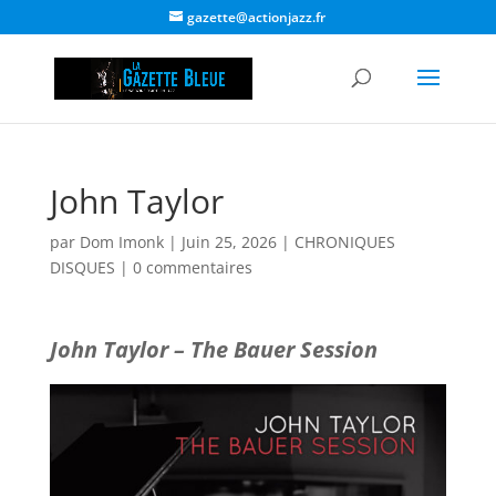
gazette@actionjazz.fr
John Taylor
par
Dom Imonk
|
Juin 25, 2026
|
CHRONIQUES
DISQUES
|
0 commentaires
John Taylor – The Bauer Session