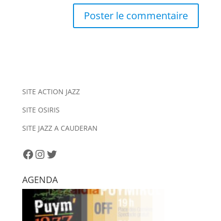
A
l
t
e
r
n
SITE ACTION JAZZ
a
SITE OSIRIS
t
i
SITE JAZZ A CAUDERAN
v
e
Facebook
Instagram
Twitter
:
AGENDA