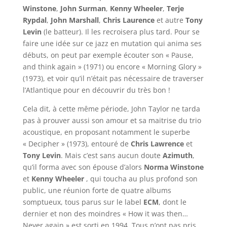
Winstone
,
John Surman
,
Kenny Wheeler
,
Terje
Rypdal
,
John Marshall
,
Chris Laurence
et autre
Tony
Levin
(le batteur). Il les recroisera plus tard. Pour se
faire une idée sur ce jazz en mutation qui anima ses
débuts, on peut par exemple écouter son « Pause,
and think again » (1971) ou encore « Morning Glory »
(1973), et voir qu’il n’était pas nécessaire de traverser
l’Atlantique pour en découvrir du très bon !
Cela dit, à cette même période, John Taylor ne tarda
pas à prouver aussi son amour et sa maitrise du trio
acoustique, en proposant notamment le superbe
« Decipher » (1973), entouré de
Chris Lawrence
et
Tony Levin
. Mais c’est sans aucun doute
Azimuth
,
qu’il forma avec son épouse d’alors
Norma Winstone
et
Kenny Wheeler
, qui toucha au plus profond son
public, une réunion forte de quatre albums
somptueux, tous parus sur le label
ECM
, dont le
dernier et non des moindres « How it was then…
Never again » est sorti en 1994. Tous n’ont pas pris