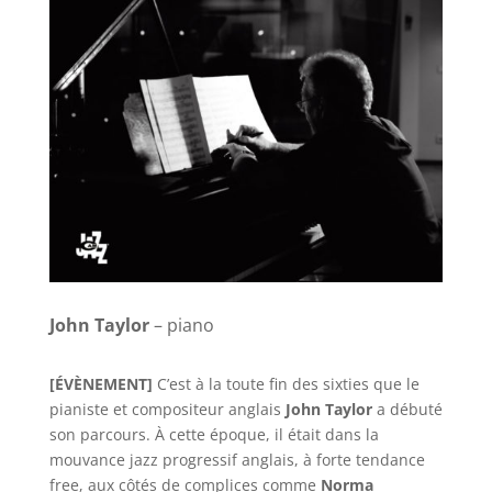
John Taylor
– piano
[ÉVÈNEMENT]
C’est à la toute fin des sixties que le
pianiste et compositeur anglais
John Taylor
a débuté
son parcours. À cette époque, il était dans la
mouvance jazz progressif anglais, à forte tendance
free, aux côtés de complices comme
Norma