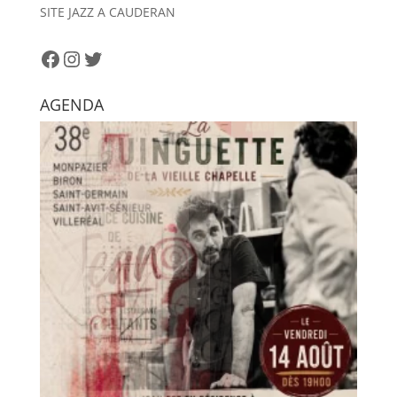
i
SITE JAZZ A CAUDERAN
v
e
Facebook
Instagram
Twitter
:
AGENDA