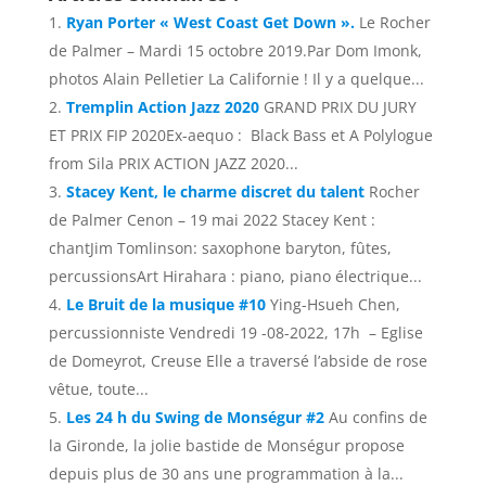
Ryan Porter « West Coast Get Down ».
Le Rocher
de Palmer – Mardi 15 octobre 2019.Par Dom Imonk,
photos Alain Pelletier La Californie ! Il y a quelque...
Tremplin Action Jazz 2020
GRAND PRIX DU JURY
ET PRIX FIP 2020Ex-aequo : Black Bass et A Polylogue
from Sila PRIX ACTION JAZZ 2020...
Stacey Kent, le charme discret du talent
Rocher
de Palmer Cenon – 19 mai 2022 Stacey Kent :
chantJim Tomlinson: saxophone baryton, fûtes,
percussionsArt Hirahara : piano, piano électrique...
Le Bruit de la musique #10
Ying-Hsueh Chen,
percussionniste Vendredi 19 -08-2022, 17h – Eglise
de Domeyrot, Creuse Elle a traversé l’abside de rose
vêtue, toute...
Les 24 h du Swing de Monségur #2
Au confins de
la Gironde, la jolie bastide de Monségur propose
depuis plus de 30 ans une programmation à la...