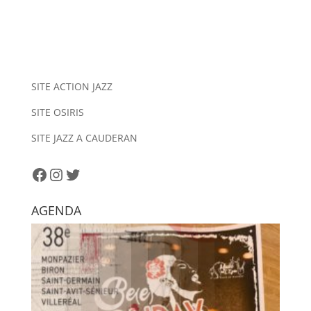
A
l
t
e
r
n
SITE ACTION JAZZ
a
SITE OSIRIS
t
i
SITE JAZZ A CAUDERAN
v
e
Facebook
Instagram
Twitter
:
AGENDA