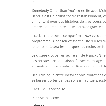
ici.
‘Somebody Other than You’, co-écrite avec Mch
Band. C’est un brûlot contre l’establishment, co
alimentent pour des histoires de gros sous), pa
amère, sentiments restitués ici avec gravité et 
‘Tracks in the Dust’, composé en 1989 évoque le
programme ! Chanson existentialiste sur les tr
le temps effacera les marques les moins prof
Le disque clôt par un autre air de Franck : ‘She 
Les artistes sont en liaison, à travers les age
suivantes, le rêve continue. Rêves de paix et d
Beau dialogue entre métal et bois, vibrations 
se laisser porter par ces sons inhabituels, jus
Chez : MCO Socadisc
Par : Alain Fleche
J’aime ça :