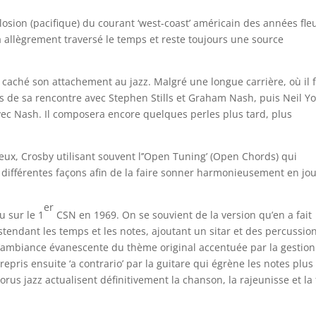
plosion (pacifique) du courant ‘west-coast’ américain des années fle
 a allègrement traversé le temps et reste toujours une source
s caché son attachement au jazz. Malgré une longue carrière, où il f
lors de sa rencontre avec Stephen Stills et Graham Nash, puis Neil Y
avec Nash. Il composera encore quelques perles plus tard, plus
ieux, Crosby utilisant souvent l’’Open Tuning’ (Open Chords) qui
e différentes façons afin de la faire sonner harmonieusement en jo
er
u sur le 1
CSN en 1969. On se souvient de la version qu’en a fait
stendant les temps et les notes, ajoutant un sitar et des percussio
 l’ambiance évanescente du thème original accentuée par la gestion
repris ensuite ‘a contrario’ par la guitare qui égrène les notes plus
s jazz actualisent définitivement la chanson, la rajeunisse et la 