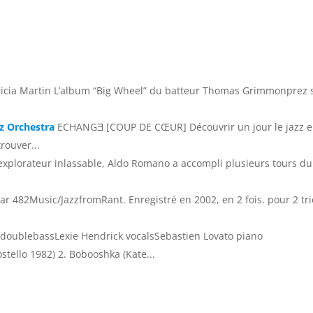
tricia Martin L’album “Big Wheel” du batteur Thomas Grimmonprez s
zz Orchestra
ECHANGƎ [COUP DE CŒUR] Découvrir un jour le jazz 
rouver...
plorateur inlassable, Aldo Romano a accompli plusieurs tours du
 482Music/JazzfromRant. Enregistré en 2002, en 2 fois. pour 2 trio
 doublebassLexie Hendrick vocalsSebastien Lovato piano
tello 1982) 2. Bobooshka (Kate...