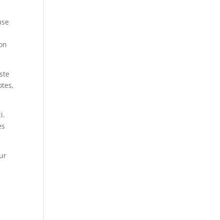
use
son
ste
otes,
i.
es
ur