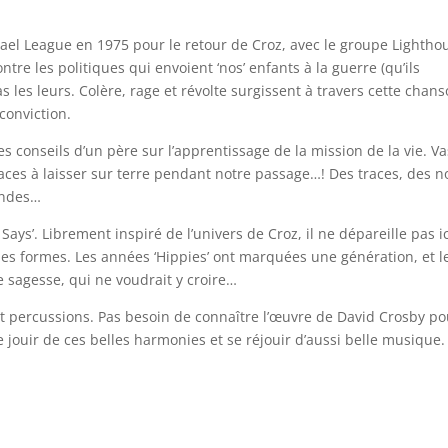
ael League en 1975 pour le retour de Croz, avec le groupe Lightho
ntre les politiques qui envoient ‘nos’ enfants à la guerre (qu’ils
s les leurs. Colère, rage et révolte surgissent à travers cette chan
conviction.
s conseils d’un père sur l’apprentissage de la mission de la vie. Va
aces à laisser sur terre pendant notre passage…! Des traces, des n
ondes…
Says’. Librement inspiré de l’univers de Croz, il ne dépareille pas ic
s, les formes. Les années ‘Hippies’ ont marquées une génération, et l
e sagesse, qui ne voudrait y croire…
et percussions. Pas besoin de connaître l’œuvre de David Crosby po
te jouir de ces belles harmonies et se réjouir d’aussi belle musique.