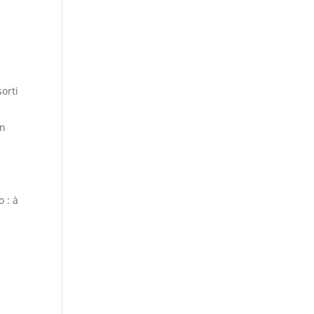
orti
en
 : à