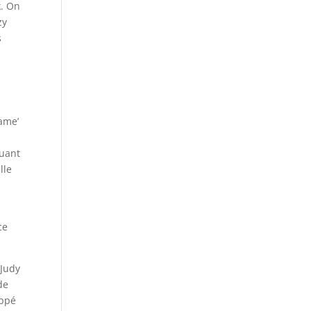
k. On
zy
s
ame’
ouant
lle
ce
 Judy
de
oppé