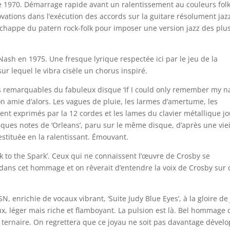
e 1970. Démarrage rapide avant un ralentissement au couleurs fol
vations dans l’exécution des accords sur la guitare résolument jaz
échappe du patern rock-folk pour imposer une version jazz des plu
sh en 1975. Une fresque lyrique respectée ici par le jeu de la
ur lequel le vibra cisèle un chorus inspiré.
lus remarquables du fabuleux disque ‘If I could only remember my n
n amie d’alors. Les vagues de pluie, les larmes d’amertume, les
ent exprimés par la 12 cordes et les lames du clavier métallique j
ques notes de ‘Orleans’, paru sur le même disque, d’après une viei
stituée en la ralentissant. Émouvant.
ok to the Spark’. Ceux qui ne connaissent l’œuvre de Crosby se
t dans cet hommage et on rêverait d’entendre la voix de Crosby sur 
N, enrichie de vocaux vibrant, ‘Suite Judy Blue Eyes’, à la gloire de
ux, léger mais riche et flamboyant. La pulsion est là. Bel hommage 
 ternaire. On regrettera que ce joyau ne soit pas davantage dével