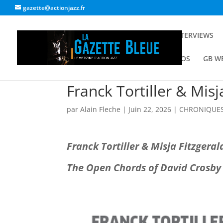
gazette@actionjazz.fr
ACCUEIL
INTERVIEWS
GALERIE PHOTOS
GB W
Franck Tortiller & Mis
par
Alain Fleche
|
Juin 22, 2026
|
CHRONIQUES
Franck Tortiller & Misja Fitzgera
The Open Chords of David Crosby