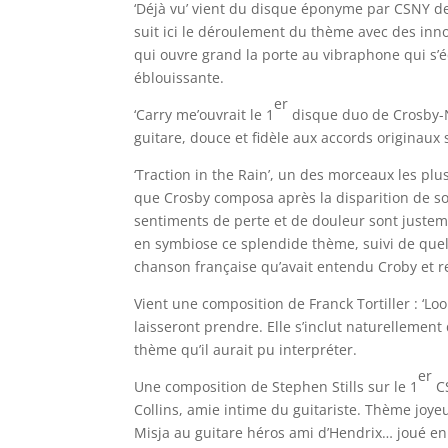
‘Déjà vu’ vient du disque éponyme par CSNY d
suit ici le déroulement du thème avec des inno
qui ouvre grand la porte au vibraphone qui s’
éblouissante.
er
‘Carry me’ouvrait le 1
disque duo de Crosby-Na
guitare, douce et fidèle aux accords originaux s
‘Traction in the Rain’, un des morceaux les p
que Crosby composa après la disparition de so
sentiments de perte et de douleur sont justem
en symbiose ce splendide thème, suivi de quel
chanson française qu’avait entendu Croby et re
Vient une composition de Franck Tortiller : ‘Lo
laisseront prendre. Elle s’inclut naturellemen
thème qu’il aurait pu interpréter.
er
Une composition de Stephen Stills sur le 1
CS
Collins, amie intime du guitariste. Thème joye
Misja au guitare héros ami d’Hendrix… joué en