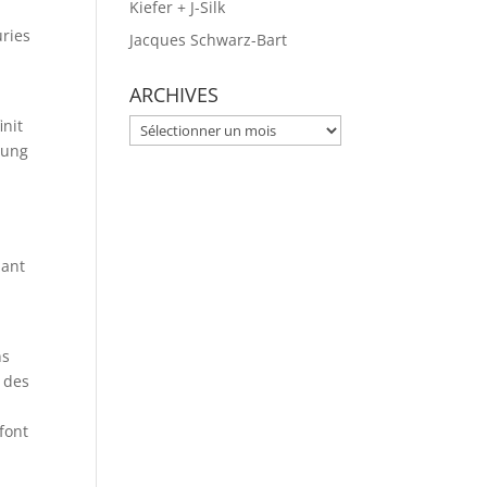
Kiefer + J-Silk
uries
Jacques Schwarz-Bart
ARCHIVES
init
ARCHIVES
oung
uant
ns
 des
font