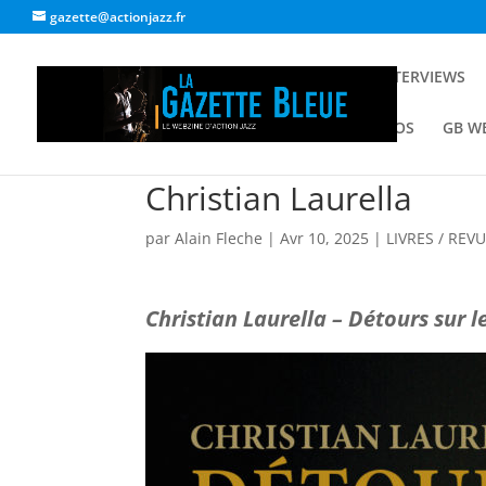
gazette@actionjazz.fr
ACCUEIL
INTERVIEWS
GALERIE PHOTOS
GB W
Christian Laurella
par
Alain Fleche
|
Avr 10, 2025
|
LIVRES / REV
Christian Laurella – Détours sur l