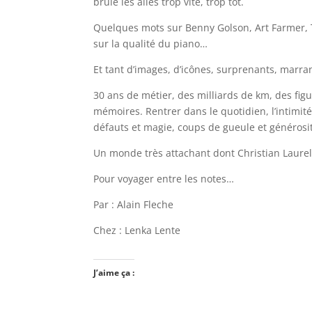
brûlé les ailes trop vite, trop tôt.
Quelques mots sur Benny Golson, Art Farmer, 
sur la qualité du piano…
Et tant d’images, d’icônes, surprenants, marra
30 ans de métier, des milliards de km, des figu
mémoires. Rentrer dans le quotidien, l’intimi
défauts et magie, coups de gueule et généros
Un monde très attachant dont Christian Laurel
Pour voyager entre les notes…
Par : Alain Fleche
Chez : Lenka Lente
J’aime ça :