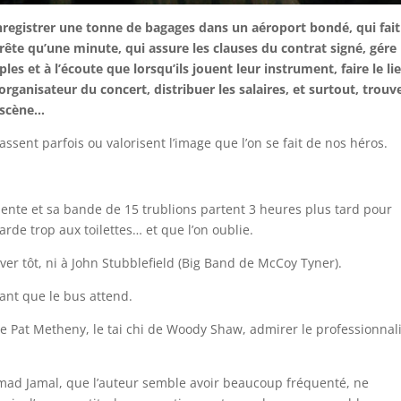
enregistrer une tonne de bagages dans un aéroport bondé, qui fait
rête qu’une minute, qui assure les clauses du contrat signé, gére 
es et à l’écoute que lorsqu’ils jouent leur instrument, faire le li
’organisateur du concert, distribuer les salaires, et surtout, trouv
n scène…
sent parfois ou valorisent l’image que l’on se fait de nos héros.
 Puente et sa bande de 15 trublions partent 3 heures plus tard pour
tarde trop aux toilettes… et que l’on oublie.
er tôt, ni à John Stubblefield (Big Band de McCoy Tyner).
ant que le bus attend.
l de Pat Metheny, le tai chi de Woody Shaw, admirer le professionna
hmad Jamal, que l’auteur semble avoir beaucoup fréquenté, ne