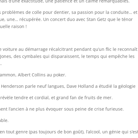
 mais d’une exactitude, une patience et un calme remarquables.
s problèmes de colle pour dentier, sa passion pour la conduite… et
rdue, une… récupérée. Un concert duo avec Stan Getz que le ténor
elle raison !
voiture au démarrage récalcitrant pendant qu’un flic le reconnaît
Jones, des cymbales qui disparaissent, le temps qui empêche les
…
ammon, Albert Collins au poker.
e Henderson parle neuf langues, Dave Holland a étudié la géologie
révèle tendre et cordial, et grand fan de fruits de mer.
nt l’ancien à ne plus évoquer sous peine de crise furieuse.
able.
n tout genre (pas toujours de bon goût), l’alcool, un génie qui s’es