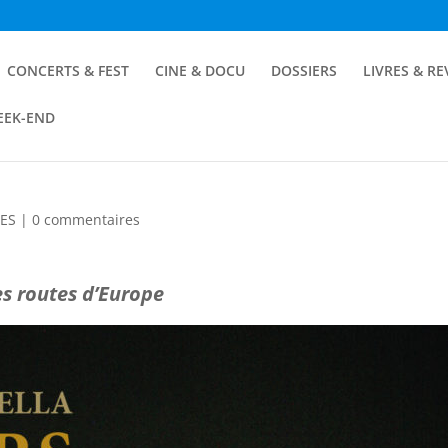
CONCERTS & FEST
CINE & DOCU
DOSSIERS
LIVRES & R
EEK-END
UES
|
0 commentaires
es routes d’Europe