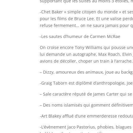
supportant que les suites au moins 3 étoiles,
-Chet Baker « simple citoyen du monde » et se
pour les films de Bruce Lee. Et une valise pe
refuse fermement… on ne saura jamais pour qu
-Les sautes d’humeur de Carmen McRae
On croise encore Tony Williams qui pousse une 
lui demande un autographe, Max Roach, Elvin 
avions de décoller, choper un train à l’arrache
– Dizzy, amoureux des animaux, joue au backg
-Graig Taborn est diplômé d’anthropologie, Jo
– Sale caractère réputé de James Carter qui se 
– Des noms islamisés qui gomment définitiveme
-Art Blakey afflué d’une emmerderesse redout
-L’évènement Jaco Pastorius, phobies, blagues e