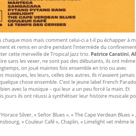
s chaque mois mais comment celui-ci a t-il pu échapper à 
ment et remis en ordre pendant l’intermède du confinement
er cette merveille de Tropical Jazz trio.
Patrice Caratini
,
A
 dire sans les vexer, ne sont pas des débutants, ils ont mêm
ongtemps, on joué maintes fois ensemble en trio ou avec
 musiques, les leurs, celles des autres. Ils n’avaient jamais
 quelque chose ensemble. C’est le jeune label French Parado
ien avec la musique – qui leur a un peu forcé la main. Et
is jours ils ont réussi à synthétiser leur histoire musicale p
orace Silver, « Señor Blues », « The Cape Verdean Blues » 
insbourg, « Couleur Café », Chaplin, « Limelight »et même le