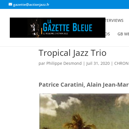
gazette@actionjazz.fr
ACCUEIL
INTERVIEWS
GALERIE PHOTOS
GB W
Tropical Jazz Trio
par
Philippe Desmond
|
Juil 31, 2020
|
CHRON
Patrice Caratini, Alain Jean-Mar