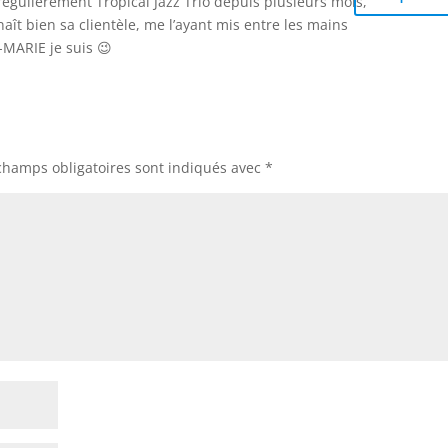
 régulièrement Tropical Jazz Trio depuis plusieurs mois,
ît bien sa clientèle, me l’ayant mis entre les mains
-MARIE je suis 😉
champs obligatoires sont indiqués avec
*