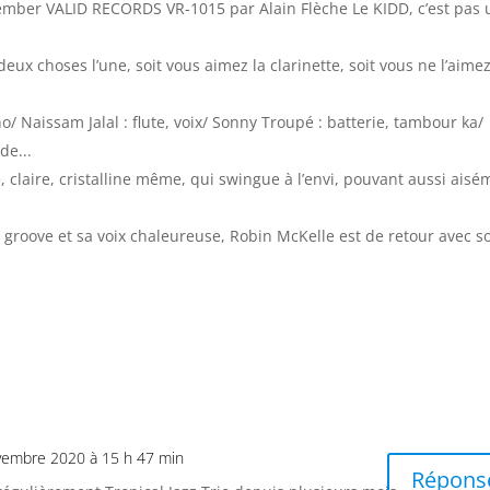
ember VALID RECORDS VR-1015 par Alain Flèche Le KIDD, c’est pas 
deux choses l’une, soit vous aimez la clarinette, soit vous ne l’aime
no/ Naissam Jalal : flute, voix/ Sonny Troupé : batterie, tambour ka/
de...
, claire, cristalline même, qui swingue à l’envi, pouvant aussi aisé
 groove et sa voix chaleureuse, Robin McKelle est de retour avec s
vembre 2020 à 15 h 47 min
Répons