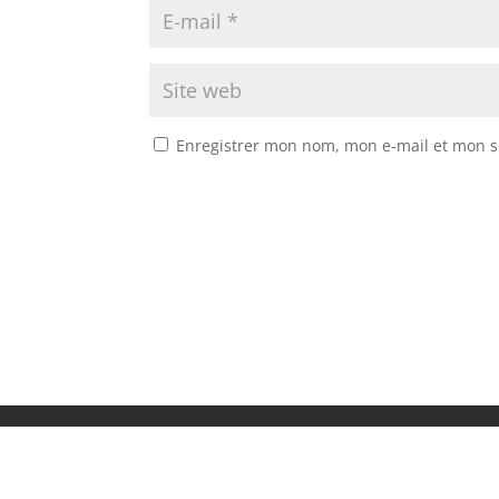
Enregistrer mon nom, mon e-mail et mon s
A
l
t
e
r
n
a
t
ACCUEIL
INTERVIEWS
CONCERTS & FEST
i
GALERIE PHOTOS
GB WEEK-END
v
e