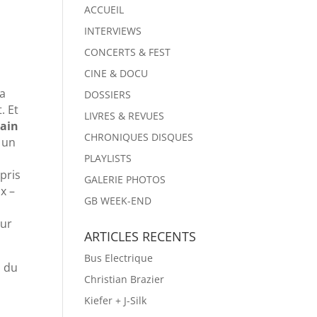
ACCUEIL
INTERVIEWS
CONCERTS & FEST
CINE & DOCU
ma
DOSSIERS
. Et
LIVRES & REVUES
lain
CHRONIQUES DISQUES
e un
PLAYLISTS
 pris
GALERIE PHOTOS
x –
GB WEEK-END
our
ARTICLES RECENTS
Bus Electrique
, du
Christian Brazier
Kiefer + J-Silk