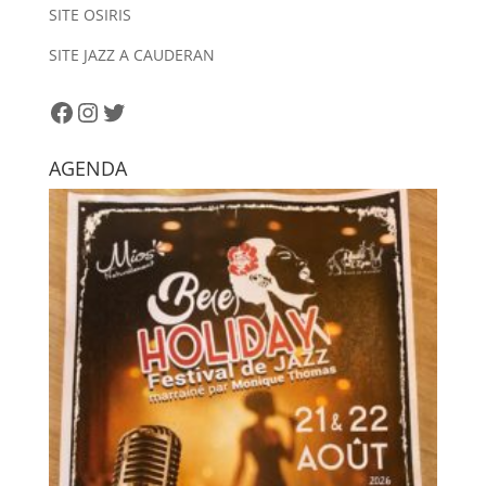
SITE OSIRIS
t
i
SITE JAZZ A CAUDERAN
v
e
Facebook
Instagram
Twitter
:
AGENDA