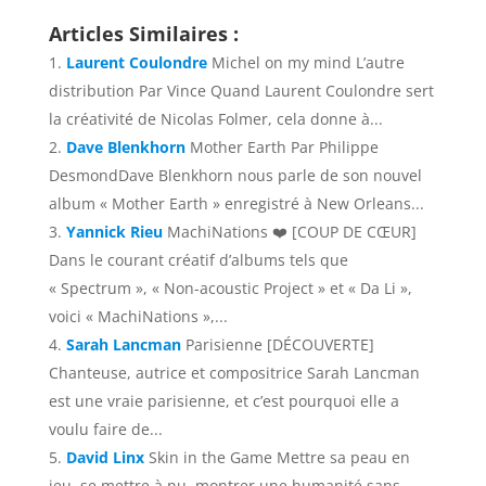
Articles Similaires :
Laurent Coulondre
Michel on my mind L’autre
distribution Par Vince Quand Laurent Coulondre sert
la créativité de Nicolas Folmer, cela donne à...
Dave Blenkhorn
Mother Earth Par Philippe
DesmondDave Blenkhorn nous parle de son nouvel
album « Mother Earth » enregistré à New Orleans...
Yannick Rieu
MachiNations ❤️ [COUP DE CŒUR]
Dans le courant créatif d’albums tels que
« Spectrum », « Non-acoustic Project » et « Da Li »,
voici « MachiNations »,...
Sarah Lancman
Parisienne [DÉCOUVERTE]
Chanteuse, autrice et compositrice Sarah Lancman
est une vraie parisienne, et c’est pourquoi elle a
voulu faire de...
David Linx
Skin in the Game Mettre sa peau en
jeu, se mettre à nu, montrer une humanité sans