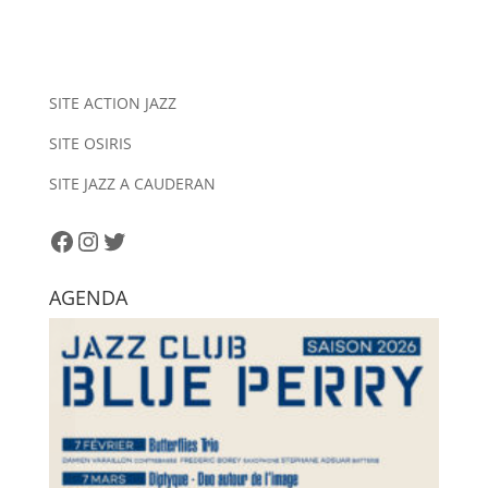
l
t
e
r
n
SITE ACTION JAZZ
a
SITE OSIRIS
t
i
SITE JAZZ A CAUDERAN
v
e
Facebook
Instagram
Twitter
:
AGENDA