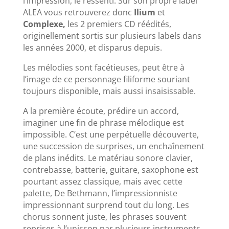
l’impression, le ressenti. Sur son propre label
ALEA vous retrouverez donc
Ilium
et
Complexe,
les 2 premiers CD réédités,
originellement sortis sur plusieurs labels dans
les années 2000, et disparus depuis.
Les mélodies sont facétieuses, peut être à
l’image de ce personnage filiforme souriant
toujours disponible, mais aussi insaisissable.
A la première écoute, prédire un accord,
imaginer une fin de phrase mélodique est
impossible. C’est une perpétuelle découverte,
une succession de surprises, un enchaînement
de plans inédits. Le matériau sonore clavier,
contrebasse, batterie, guitare, saxophone est
pourtant assez classique, mais avec cette
palette, De Bethmann, l’impressionniste
impressionnant surprend tout du long. Les
chorus sonnent juste, les phrases souvent
reprises à l’unisson par plusieurs instruments