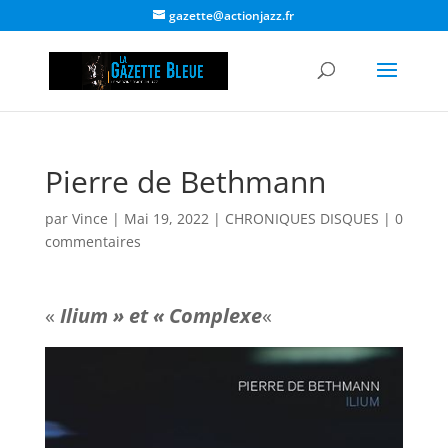
gazette@actionjazz.fr
Pierre de Bethmann
par
Vince
|
Mai 19, 2022
|
CHRONIQUES DISQUES
|
0
commentaires
«
Ilium » et « Complexe
«