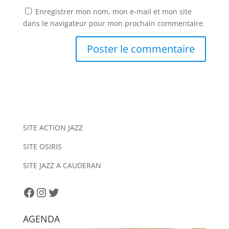
Enregistrer mon nom, mon e-mail et mon site
dans le navigateur pour mon prochain commentaire.
A
l
t
e
r
n
SITE ACTION JAZZ
a
SITE OSIRIS
t
i
SITE JAZZ A CAUDERAN
v
e
Facebook
Instagram
Twitter
:
AGENDA