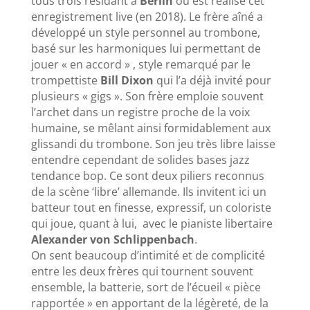
tous trois résidant à
Berlin
où est réalisé cet
enregistrement live (en 2018). Le frère aîné a
développé un style personnel au trombone,
basé sur les harmoniques lui permettant de
jouer « en accord » , style remarqué par le
trompettiste
Bill Dixon
qui l’a déjà invité pour
plusieurs « gigs ». Son frère emploie souvent
l’archet dans un registre proche de la voix
humaine, se mêlant ainsi formidablement aux
glissandi du trombone. Son jeu très libre laisse
entendre cependant de solides bases jazz
tendance bop. Ce sont deux piliers reconnus
de la scène ‘libre’ allemande. Ils invitent ici un
batteur tout en finesse, expressif, un coloriste
qui joue, quant à lui, avec le pianiste libertaire
Alexander von Schlippenbach
.
On sent beaucoup d’intimité et de complicité
entre les deux frères qui tournent souvent
ensemble, la batterie, sort de l’écueil « pièce
rapportée » en apportant de la légèreté, de la