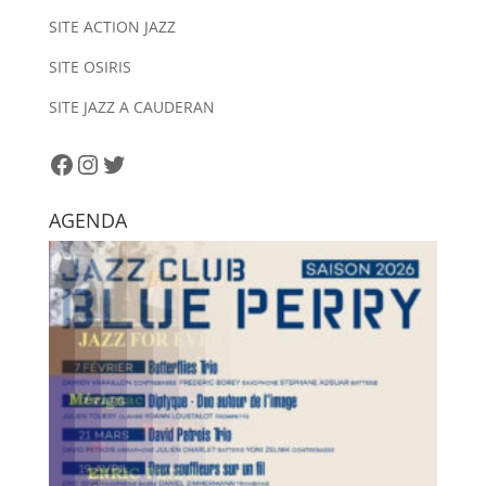
n
SITE ACTION JAZZ
a
SITE OSIRIS
t
i
SITE JAZZ A CAUDERAN
v
e
Facebook
Instagram
Twitter
:
AGENDA