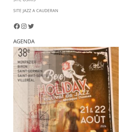
t
i
SITE JAZZ A CAUDERAN
v
e
Facebook
Instagram
Twitter
:
AGENDA