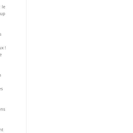
 le
oup
s
x !
e
n
es
ens
nt