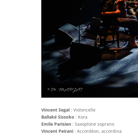
Vincent Segal
: Violoncelle
Ballaké Sissoko
: Kora
Emile Parisien
: Saxoplone soprano
Vincent Peirani
: Accordéon, accordina