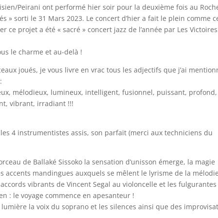
risien/Peirani ont performé hier soir pour la deuxième fois au Roch
 » sorti le 31 Mars 2023. Le concert d’hier a fait le plein comme c
 ce projet a été « sacré » concert jazz de l’année par Les Victoire
us le charme et au-delà !
aux joués, je vous livre en vrac tous les adjectifs que j’ai mentio
:
x, mélodieux, lumineux, intelligent, fusionnel, puissant, profond,
, vibrant, irradiant !!!
les 4 instrumentistes assis, son parfait (merci aux techniciens du
orceau de Ballaké Sissoko la sensation d’unisson émerge, la magie
es accents mandingues auxquels se mêlent le lyrisme de la mélodi
 accords vibrants de Vincent Segal au violoncelle et les fulgurantes
ien : le voyage commence en apesanteur !
en lumière la voix du soprano et les silences ainsi que des improvisa