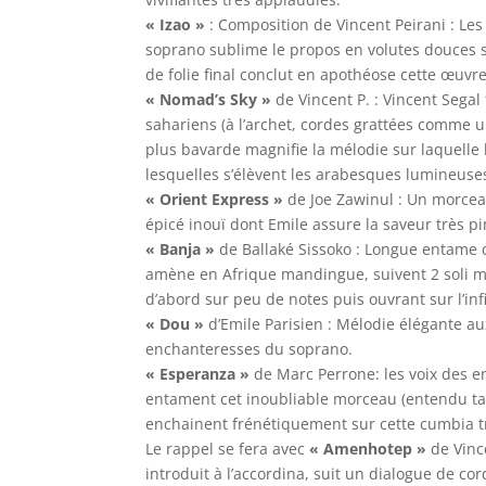
« Izao »
: Composition de Vincent Peirani : Les
soprano sublime le propos en volutes douces s’e
de folie final conclut en apothéose cette œuvre
« Nomad’s Sky »
de Vincent P. : Vincent Segal
sahariens (à l’archet, cordes grattées comme u
plus bavarde magnifie la mélodie sur laquelle
lesquelles s’élèvent les arabesques lumineuse
« Orient Express »
de Joe Zawinul : Un morcea
épicé inouï dont Emile assure la saveur très pim
« Banja »
de Ballaké Sissoko : Longue entame q
amène en Afrique mandingue, suivent 2 soli mag
d’abord sur peu de notes puis ouvrant sur l’inf
« Dou »
d’Emile Parisien : Mélodie élégante aux
enchanteresses du soprano.
« Esperanza »
de Marc Perrone: les voix des e
entament cet inoubliable morceau (entendu tan
enchainent frénétiquement sur cette cumbia trè
Le rappel se fera avec
« Amenhotep »
de Vince
introduit à l’accordina, suit un dialogue de co