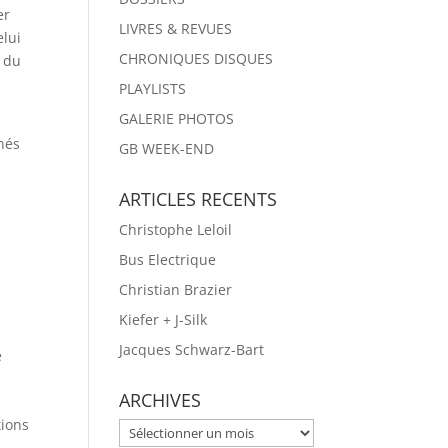
er
LIVRES & REVUES
elui
CHRONIQUES DISQUES
s du
PLAYLISTS
GALERIE PHOTOS
nnés
GB WEEK-END
ARTICLES RECENTS
Christophe Leloil
Bus Electrique
Christian Brazier
Kiefer + J-Silk
Jacques Schwarz-Bart
e
ARCHIVES
tions
ARCHIVES