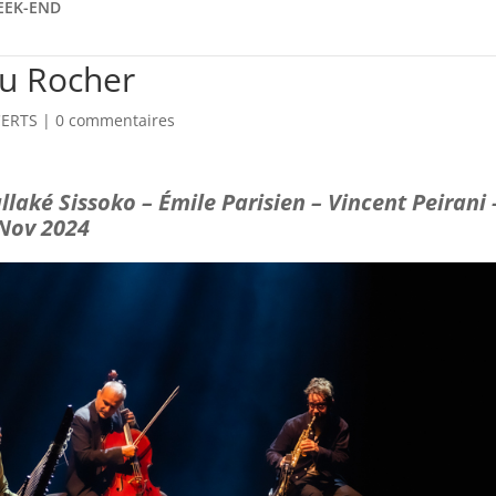
EEK-END
au Rocher
ERTS
|
0 commentaires
allaké Sissoko – Émile Parisien – Vincent Peirani 
 Nov 2024