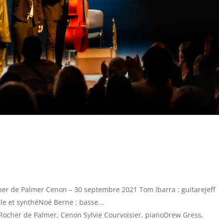
er de Palmer Cenon – 30 septembre 2021 Tom Ibarra : guitareJeff
le et synthéNoé Berne : basse...
 Rocher de Palmer, Cenon Sylvie Courvoisier, pianoDrew Gress,