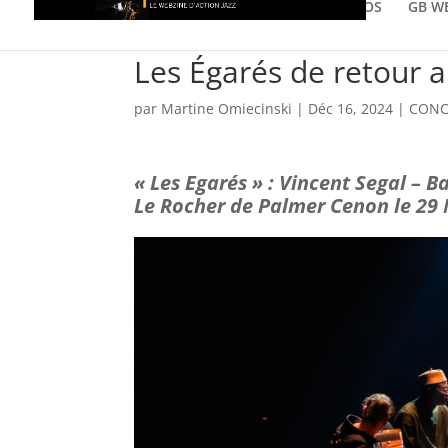
GALERIE PHOTOS
GB W
Les Égarés de retour 
par
Martine Omiecinski
|
Déc 16, 2024
|
CONC
« Les Egarés » : Vincent Segal – B
Le Rocher de Palmer Cenon le 29