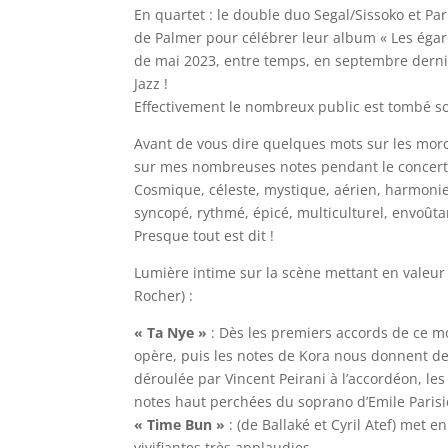
En quartet : le double duo Segal/Sissoko et Pa
de Palmer pour célébrer leur album « Les égarés
de mai 2023, entre temps, en septembre dernier
Jazz !
Effectivement le nombreux public est tombé so
Avant de vous dire quelques mots sur les morce
sur mes nombreuses notes pendant le concert
Cosmique, céleste, mystique, aérien, harmonieu
syncopé, rythmé, épicé, multiculturel, envoûtant
Presque tout est dit !
Lumière intime sur la scène mettant en valeur 
Rocher) :
« Ta Nye »
: Dès les premiers accords de ce m
opère, puis les notes de Kora nous donnent d
déroulée par Vincent Peirani à l’accordéon, les
notes haut perchées du soprano d’Emile Paris
« Time Bun »
: (de Ballaké et Cyril Atef) met 
vivifiantes très applaudies.