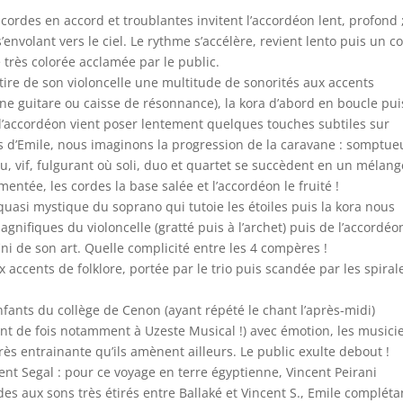
 cordes en accord et troublantes invitent l’accordéon lent, profond ;
nvolant vers le ciel. Le rythme s’accélère, revient lento puis un c
 très colorée acclamée par le public.
 tire de son violoncelle une multitude de sonorités aux accents
ne guitare ou caisse de résonnance), la kora d’abord en boucle pui
 l’accordéon vient poser lentement quelques touches subtiles sur
s d’Emile, nous imaginons la progression de la caravane : somptueu
u, vif, fulgurant où soli, duo et quartet se succèdent en un mélang
entée, les cordes la base salée et l’accordéon le fruité !
uasi mystique du soprano qui tutoie les étoiles puis la kora nous
nifiques du violoncelle (gratté puis à l’archet) puis de l’accordéo
ini de son art. Quelle complicité entre les 4 compères !
 accents de folklore, portée par le trio puis scandée par les spiral
nfants du collège de Cenon (ayant répété le chant l’après-midi)
t de fois notamment à Uzeste Musical !) avec émotion, les musici
s entrainante qu’ils amènent ailleurs. Le public exulte debout !
nt Segal : pour ce voyage en terre égyptienne, Vincent Peirani
rdes aux sons très étirés entre Ballaké et Vincent S., Emile compléta