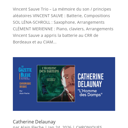
Vincent Sauve Trio – La mémoire du son / principes
aléatoires VINCENT SAUVE : Batterie, Compositions
SOL LÉNA-SCHROLL : Saxophone, Arrangements
CLÉMENT MERIENNE : Piano, claviers, Arrangements
Vincent Sauve a appris la batterie au CRR de
Bordeaux et au CIAM...
Catherine Delaunay
par
Alain Fleche
|
Jan 24, 2026
|
CHRONIQUES