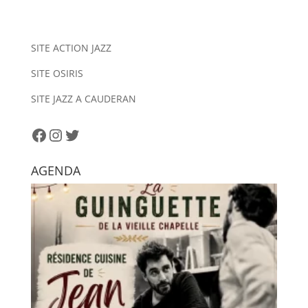
e
r
n
SITE ACTION JAZZ
a
SITE OSIRIS
t
i
SITE JAZZ A CAUDERAN
v
e
Facebook
Instagram
Twitter
:
AGENDA