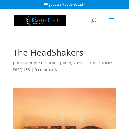
gazette@actionjazz.fr
The HeadShakers
par
Corentin Maratrat
|
Juin 8, 2020
|
CHRONIQUES
DISQUES
|
0 commentaires