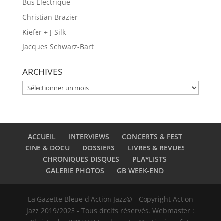
Bus Electrique
Christian Brazier
Kiefer + J-Silk
Jacques Schwarz-Bart
ARCHIVES
ARCHIVES
ACCUEIL
INTERVIEWS
CONCERTS & FEST
CINE & DOCU
DOSSIERS
LIVRES & REVUES
CHRONIQUES DISQUES
PLAYLISTS
GALERIE PHOTOS
GB WEEK-END
La Gazette Bleue d'Action Jazz© - Copyright Action
Jazz 2019/2023 - Tous droits réservés. Webmaster :