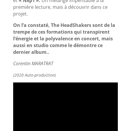
et
« Nxp1 ».
Un mélange impensable à la
première lecture, mais à découvrir dans ce
projet.
On l’a constaté, The HeadShakers sont de la
trempe de ces formations qui transpirent
l’énergie et la polyvalence en concert, mais
aussi en studio comme le démontre ce
dernier album..
Corentin MARATRAT
(2020 Auto-production)