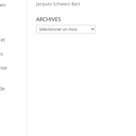
Jacques Schwarz-Bart
ien
ARCHIVES
ARCHIVES
 et
es
nse
 de