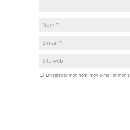
Enregistrer mon nom, mon e-mail et mon s
A
l
t
e
r