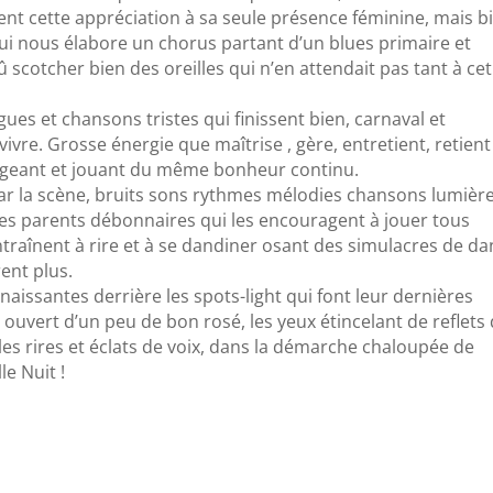
ement cette appréciation à sa seule présence féminine, mais b
 qui nous élabore un chorus partant d’un blues primaire et
 scotcher bien des oreilles qui n’en attendait pas tant à cet
ues et chansons tristes qui finissent bien, carnaval et
ivre. Grosse énergie que maîtrise , gère, entretient, retient
irigeant et jouant du même bonheur continu.
par la scène, bruits sons rythmes mélodies chansons lumièr
les parents débonnaires qui les encouragent à jouer tous
raînent à rire et à se dandiner osant des simulacres de da
ent plus.
s naissantes derrière les spots-light qui font leur dernières
t ouvert d’un peu de bon rosé, les yeux étincelant de reflets
les rires et éclats de voix, dans la démarche chaloupée de
le Nuit !