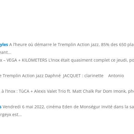
tyles
A l’heure où démarre le Tremplin Action jazz, 85% des 650 pl
ant...
ux – VEGA + KILOMETERS L’Inox était quasiment complet ce jeudi, p
9e Tremplin Action jazz Daphné JACQUET : clarinette Antonio
à l’Inox : TùCA + Alexis Valet Trio ft. Matt Chalk Par Dom Imonk, ph
s
Vendredi 6 mai 2022, cinéma Eden de Monségur Invité dans la s
geyx est...