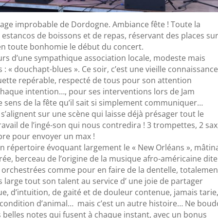
village improbable de Dordogne. Ambiance fête ! Toute la
 estancos de boissons et de repas, réservant des places sur
n toute bonhomie le début du concert.
ecours d’une sympathique association locale, modeste mais
 : « douchapt-blues ». Ce soir, c’est une vieille connaissanc
ouette repérable, respecté de tous pour son attention
haque intention…, pour ses interventions lors de Jam
e sens de la fête qu’il sait si simplement communiquer…
s’alignent sur une scène qui laisse déjà présager tout le
travail de l’ingé-son qui nous contredira ! 3 trompettes, 2 sax
bre pour envoyer un max !
 un répertoire évoquant largement le « New Orléans », mâtin
rée, berceau de l’origine de la musique afro-américaine dite
, orchestrées comme pour en faire de la dentelle, totalemen
s large tout son talent au service d’ une joie de partager
, d’intuition, de gaité et de douleur contenue, jamais tarie
condition d’animal… mais c’est un autre histoire… Ne bou
des belles notes qui fusent à chaque instant, avec un bonus