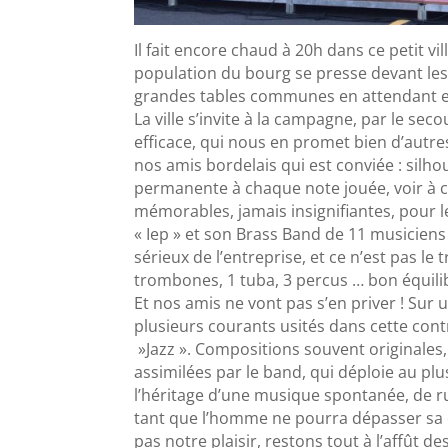
Il fait encore chaud à 20h dans ce petit 
population du bourg se presse devant les
grandes tables communes en attendant e
La ville s’invite à la campagne, par le s
efficace, qui nous en promet bien d’autres
nos amis bordelais qui est conviée : silh
permanente à chaque note jouée, voir à c
mémorables, jamais insignifiantes, pour l
« Iep » et son Brass Band de 11 musiciens 
sérieux de l’entreprise, et ce n’est pas le 
trombones, 1 tuba, 3 percus … bon équili
Et nos amis ne vont pas s’en priver ! Sur
plusieurs courants usités dans cette cont
»Jazz ». Compositions souvent originales
assimilées par le band, qui déploie au plu
l’héritage d’une musique spontanée, de rue
tant que l’homme ne pourra dépasser sa 
pas notre plaisir, restons tout à l’affût 