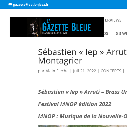
gazette@actionjazz.fr
ACCUEIL
INTERVIEWS
GALERIE PHOTOS
GB W
Sébastien « Iep » Arru
Montagrier
par
Alain Fleche
|
Juil 21, 2022
|
CONCERTS
|
Sébastien « Iep » Arruti – Brass 
Festival MNOP édition 2022
MNOP : Musique de la Nouvelle-O