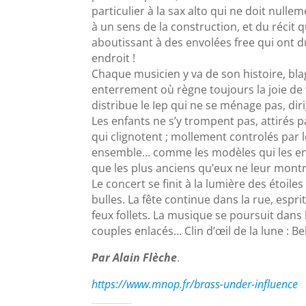
particulier à la sax alto qui ne doit null
à un sens de la construction, et du récit
aboutissant à des envolées free qui ont dû
endroit !
Chaque musicien y va de son histoire, blag
enterrement où règne toujours la joie de v
distribue le Iep qui ne se ménage pas, d
Les enfants ne s’y trompent pas, attirés 
qui clignotent ; mollement controlés par 
ensemble… comme les modèles qui les ent
que les plus anciens qu’eux ne leur montr
Le concert se finit à la lumière des étoile
bulles. La fête continue dans la rue, espri
feux follets. La musique se poursuit dans 
couples enlacés… Clin d’œil de la lune : Bel
Par Alain Flèche
.
https://www.mnop.fr/brass-under-influence