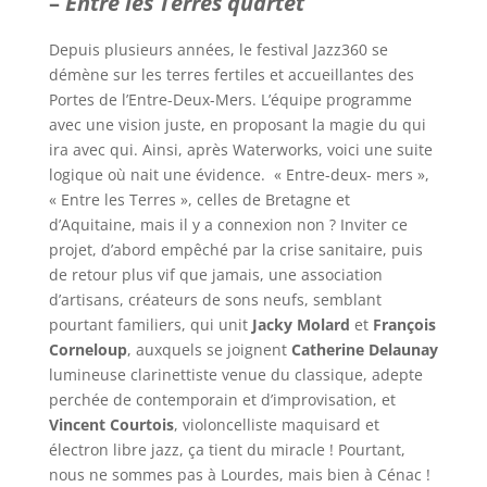
–
Entre les Terres quartet
Depuis plusieurs années, le festival Jazz360 se
démène sur les terres fertiles et accueillantes des
Portes de l’Entre-Deux-Mers. L’équipe programme
avec une vision juste, en proposant la magie du qui
ira avec qui. Ainsi, après Waterworks, voici une suite
logique où nait une évidence. « Entre-deux- mers »,
« Entre les Terres », celles de Bretagne et
d’Aquitaine, mais il y a connexion non ? Inviter ce
projet, d’abord empêché par la crise sanitaire, puis
de retour plus vif que jamais, une association
d’artisans, créateurs de sons neufs, semblant
pourtant familiers, qui unit
Jacky Molard
et
François
Corneloup
, auxquels se joignent
Catherine Delaunay
lumineuse clarinettiste venue du classique, adepte
perchée de contemporain et d’improvisation, et
Vincent Courtois
, violoncelliste maquisard et
électron libre jazz, ça tient du miracle ! Pourtant,
nous ne sommes pas à Lourdes, mais bien à Cénac !