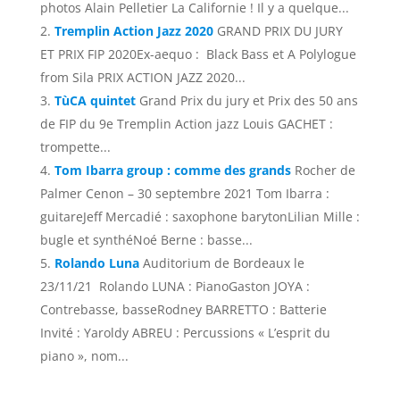
photos Alain Pelletier La Californie ! Il y a quelque...
Tremplin Action Jazz 2020
GRAND PRIX DU JURY
ET PRIX FIP 2020Ex-aequo : Black Bass et A Polylogue
from Sila PRIX ACTION JAZZ 2020...
TùCA quintet
Grand Prix du jury et Prix des 50 ans
de FIP du 9e Tremplin Action jazz Louis GACHET :
trompette...
Tom Ibarra group : comme des grands
Rocher de
Palmer Cenon – 30 septembre 2021 Tom Ibarra :
guitareJeff Mercadié : saxophone barytonLilian Mille :
bugle et synthéNoé Berne : basse...
Rolando Luna
Auditorium de Bordeaux le
23/11/21 Rolando LUNA : PianoGaston JOYA :
Contrebasse, basseRodney BARRETTO : Batterie
Invité : Yaroldy ABREU : Percussions « L’esprit du
piano », nom...