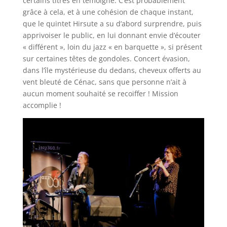
certains titres en témoigne. C’est probablement
grâce à cela, et à une cohésion de chaque instant,
que le quintet Hirsute a su d’abord surprendre, puis
apprivoiser le public, en lui donnant envie d’écouter
« différent », loin du jazz « en barquette », si présent
sur certaines têtes de gondoles. Concert évasion,
dans l’île mystérieuse du dedans, cheveux offerts au
vent bleuté de Cénac, sans que personne n’ait à
aucun moment souhaité se recoiffer ! Mission
accomplie !