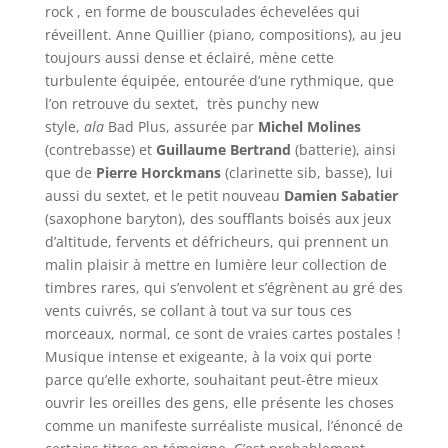
rock , en forme de bousculades échevelées qui
réveillent. Anne Quillier (piano, compositions), au jeu
toujours aussi dense et éclairé, mène cette
turbulente équipée, entourée d’une rythmique, que
l’on retrouve du sextet, très punchy new
style,
ala
Bad Plus, assurée par
Michel Molines
(contrebasse) et
Guillaume Bertrand
(batterie), ainsi
que de
Pierre Horckmans
(clarinette sib, basse), lui
aussi du sextet, et le petit nouveau
Damien Sabatier
(saxophone baryton), des soufflants boisés aux jeux
d’altitude, fervents et défricheurs, qui prennent un
malin plaisir à mettre en lumière leur collection de
timbres rares, qui s’envolent et s’égrènent au gré des
vents cuivrés, se collant à tout va sur tous ces
morceaux, normal, ce sont de vraies cartes postales !
Musique intense et exigeante, à la voix qui porte
parce qu’elle exhorte, souhaitant peut-être mieux
ouvrir les oreilles des gens, elle présente les choses
comme un manifeste surréaliste musical, l’énoncé de