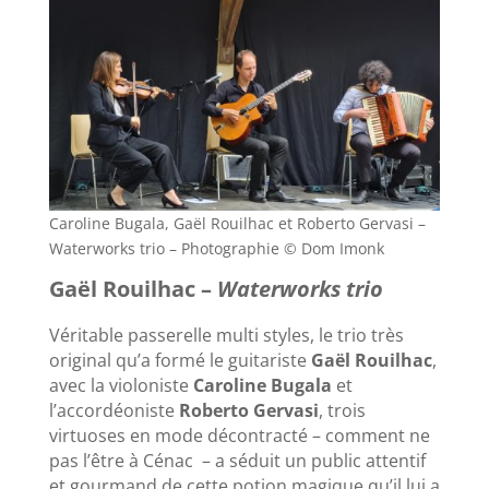
Caroline Bugala, Gaël Rouilhac et Roberto Gervasi –
Waterworks trio – Photographie © Dom Imonk
Gaël Rouilhac –
Waterworks trio
Véritable passerelle multi styles, le trio très
original qu’a formé le guitariste
Gaël Rouilhac
,
avec la violoniste
Caroline Bugala
et
l’accordéoniste
Roberto Gervasi
,
trois
virtuoses en mode décontracté – comment ne
pas l’être à Cénac – a séduit un public attentif
et gourmand de cette potion magique qu’il lui a