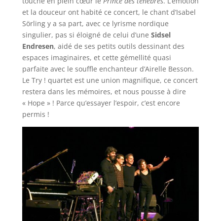
touché en plein cœur le
Prince des ténèbres
. L’émotion
et la douceur ont habité ce concert, le chant d’Isabel
Sörling y a sa part, avec ce lyrisme nordique
singulier, pas si éloigné de celui d’une
Sidsel
Endresen
, aidé de ses petits outils dessinant des
espaces imaginaires, et cette gémellité quasi
parfaite avec le souffle enchanteur d’Airelle Besson.
Le Try ! quartet est une union magnifique, ce concert
restera dans les mémoires, et nous pousse à dire
« Hope » ! Parce qu’essayer l’espoir, c’est encore
permis !