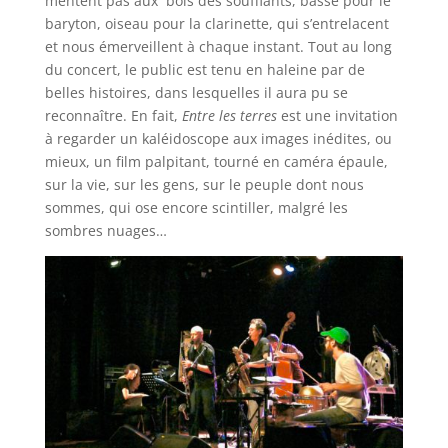
mentent pas aux bois des soufflants, basse pour le
baryton, oiseau pour la clarinette, qui s’entrelacent
et nous émerveillent à chaque instant. Tout au long
du concert, le public est tenu en haleine par de
belles histoires, dans lesquelles il aura pu se
reconnaître. En fait,
Entre les terres
est une invitation
à regarder un kaléidoscope aux images inédites, ou
mieux, un film palpitant, tourné en caméra épaule,
sur la vie, sur les gens, sur le peuple dont nous
sommes, qui ose encore scintiller, malgré les
sombres nuages…