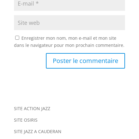
Enregistrer mon nom, mon e-mail et mon site
dans le navigateur pour mon prochain commentaire.
A
l
t
e
r
n
SITE ACTION JAZZ
a
SITE OSIRIS
t
i
SITE JAZZ A CAUDERAN
v