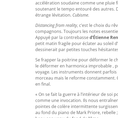
accélération soudaine comme une pluie fin
soutenant le tempo entouré des autres. D
étrange lévitation.
Cubisme.
Distancing from reality
, c’est le choix du 
compagnons. Toujours les notes essentiell
Appuyé par la contrebasse
d’Étienne Re
petit matin fragile pour éclater au solei
dessinerait par petites touches hésitantes
Se frapper la poitrine pour déformer le c
le déformer en harmonica improbable , pr
voyage. Les instruments donnent parfois 
morceau mais le reforme constamment. Gu
en final.
« On se fait la guerre à l’intérieur de soi 
comme une invocation. Ils nous entraînen
pointes de colère intermittente surgissen
au fond du piano de Mark Priore, rebelle ;