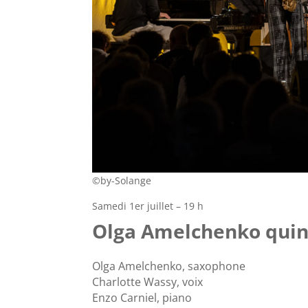
©by-Solange
Samedi 1er juillet – 19 h
Olga Amelchenko quin
Olga Amelchenko, saxophone
Charlotte Wassy, voix
Enzo Carniel, piano