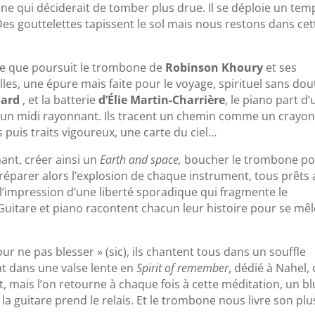
e qui déciderait de tomber plus drue. Il se déploie un tem
es gouttelettes tapissent le sol mais nous restons dans cet
rêve que poursuit le trombone de
Robinson Khoury
et ses
es, une épure mais faite pour le voyage, spirituel sans do
nard
, et la batterie
d’Élie Martin-Charrière
, le piano part d’
l d’un midi rayonnant. Ils tracent un chemin comme un crayo
 puis traits vigoureux, une carte du ciel…
hant, créer ainsi un
Earth and space,
boucher le trombone p
éparer alors l’explosion de chaque instrument, tous prêts 
l’impression d’une liberté sporadique qui fragmente le
itare et piano racontent chacun leur histoire pour se mêl
pour ne pas blesser » (sic), ils chantent tous dans un souffle
t dans une valse lente en
Spirit of remember
, dédié à Nahel,
t, mais l’on retourne à chaque fois à cette méditation, un b
 la guitare prend le relais. Et le trombone nous livre son plu