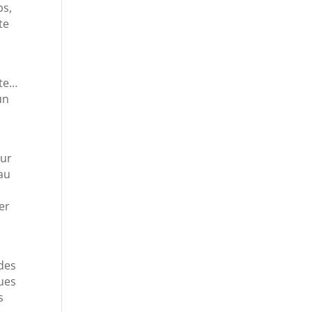
ps,
te
ute…
un
n
our
au
er
 des
lues
s