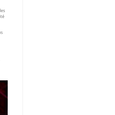
les
ité
us
e