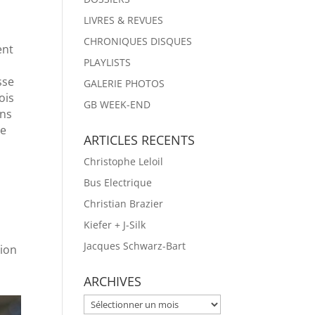
LIVRES & REVUES
CHRONIQUES DISQUES
ent
PLAYLISTS
sse
GALERIE PHOTOS
ois
GB WEEK-END
ons
le
ARTICLES RECENTS
Christophe Leloil
Bus Electrique
Christian Brazier
Kiefer + J-Silk
Jacques Schwarz-Bart
tion
ARCHIVES
ARCHIVES