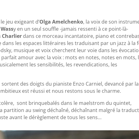
e jeu exigeant d’
Olga Amelchenko
, la voix de son instrum
e Wass
y en un seul souffle -jamais ressenti à ce point-là-
 Charlier
dans ce morceau incantatoire, piano et contreba
ans les espaces littéraires les traduisant par un jazz à la f
rodsky, musique et voix cherchent leur voie dans les évocati
le parfait amour avec la voix : mots en notes, notes en mots, 
icalement les sensibilités, les revendications, les
 sortent des doigts du pianiste Enzo Carniel, devancé par la
 ambitieux est réussi et nous restons sous le charme.
 colère, sont brinquebalés dans le maelstrom du quintet,
la partition au swing déchaîné, déchaînant malgré la traduc
uste avant le dérèglement de tous les sens…