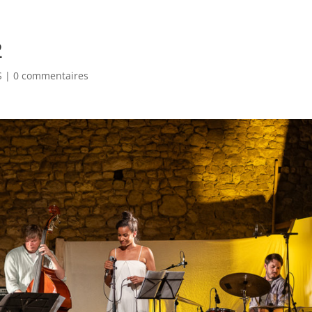
EEK-END
2
S
|
0 commentaires