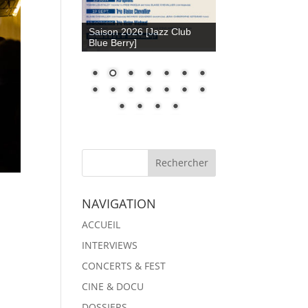
Saison 2026 [Jazz Club
Blue Berry]
NAVIGATION
ACCUEIL
INTERVIEWS
CONCERTS & FEST
CINE & DOCU
DOSSIERS