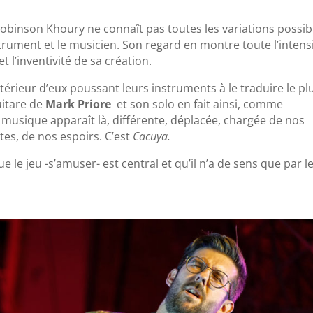
Robinson Khoury ne connaît pas toutes les variations possib
strument et le musicien. Son regard en montre toute l’intens
 l’inventivité de sa création.
’intérieur d’eux poussant leurs instruments à le traduire le pl
uitare de
Mark Priore
et son solo en fait ainsi, comme
la musique apparaît là, différente, déplacée, chargée de nos
ntes, de nos espoirs. C’est
Cacuya.
 le jeu -s’amuser- est central et qu’il n’a de sens que par l