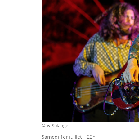
©by-Solange
Samedi 1er juillet – 22h