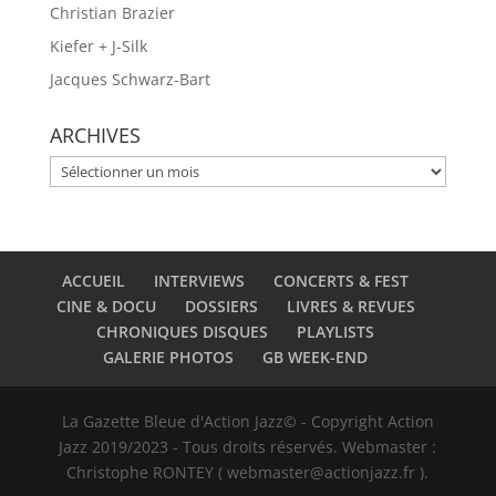
Christian Brazier
Kiefer + J-Silk
Jacques Schwarz-Bart
ARCHIVES
ARCHIVES
ACCUEIL
INTERVIEWS
CONCERTS & FEST
CINE & DOCU
DOSSIERS
LIVRES & REVUES
CHRONIQUES DISQUES
PLAYLISTS
GALERIE PHOTOS
GB WEEK-END
La Gazette Bleue d'Action Jazz© - Copyright Action
Jazz 2019/2023 - Tous droits réservés. Webmaster :
Christophe RONTEY ( webmaster@actionjazz.fr ).