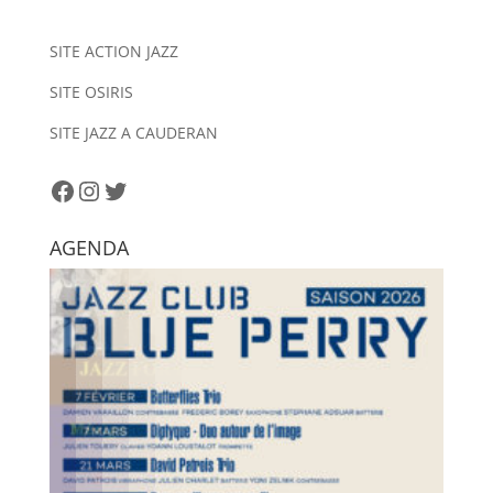
r
n
SITE ACTION JAZZ
a
SITE OSIRIS
t
i
SITE JAZZ A CAUDERAN
v
e
Facebook
Instagram
Twitter
:
AGENDA