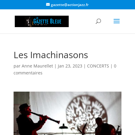
gazette@actionjazz.fr
Les Imachinasons
par
Anne Maurellet
|
Jan 23, 2023
|
CONCERTS
|
0
commentaires