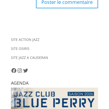
A
l
t
e
r
n
SITE ACTION JAZZ
a
SITE OSIRIS
t
i
SITE JAZZ A CAUDERAN
v
e
Facebook
Instagram
Twitter
:
AGENDA