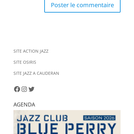
A
l
t
e
r
n
SITE ACTION JAZZ
a
SITE OSIRIS
t
i
SITE JAZZ A CAUDERAN
v
e
Facebook
Instagram
Twitter
:
AGENDA