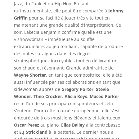
Jazz, du Funk et du Hip Hop. En tant
qu’instrumentiste, elle peut être comparée à
Johnny
Griffin
pour sa facilité à jouer très vite tout en
maintenant une grande qualité d’interprétation. Ce
soir, Lakecia Benjamin confirme qu’elle est une
« showwoman » impétueuse au souffle
extraordinaire, au jeu tonifiant, capable de produire
des notes suraiguës dans des degrés
stratosphériques incroyables tout en délivrant un
son chaud et résonnant. Grande admiratrice de
Wayne Shorter
, en tant que compositrice, elle a été
aussi influencée par ses collaborations en tant que
sidewoman auprès de
Gregory Porter
,
Stevie
Wonder
,
Theo Crocker
,
Alicia Keys
.
Maceo Parker
reste l’un de ses principaux inspirateurs et cela
s’entend. Pour cette tournée européenne, elle s’est
entourée de trois musiciens élégants et talentueux :
Oscar Perez
au piano,
Elias Bailey
à la contrebasse
et
E.J Strickland
à la batterie. Ce dernier nous a