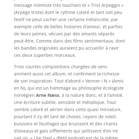
message intimiste très touchant et « Trist Arpeggio »
(Arpège triste) dont le rythme coloré et tant soit peu
festif ne peut cacher une certaine mélancolie, par
exemple celle de belles histoires d’amour, et parfois
de leurs peines, vécues par des amants séparés
peut-être. Comme dans des films sentimentaux, dont
les bandes originales auraient pu accueillir à ravir
ces deux superbes morceaux.
Trois courtes compositions chargées de sens
animent aussi cet album, et confirment la richesse
de son inspiration. Tout d’abord « Venner i N » (Amis
en N), qui est un hommage au philosophe écologiste
norvégien
Arne Næss
, à la nature donc, et à l’amitié.
Une écriture subtile, sensible et mélodique. Tout
semble coloré et aérien dans cette quasi miniature,
pourtant il s’y dit tant de choses, rayons de soleil,
buissons et feuillages qui bruissent et des chants
d’oiseaux et gais sifflements qui jaillissent d’on ne
sait où. « Lite Sted » (Petit endroit) est de la même