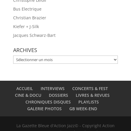
Christophe Leloil
Bus Electrique
Christian Brazier
Kiefer + J-Silk
Jacques Schwarz-Bart
ARCHIVES
ARCHIVES
ACCUEIL
INTERVIEWS
CONCERTS & FEST
CINE & DOCU
DOSSIERS
LIVRES & REVUES
CHRONIQUES DISQUES
PLAYLISTS
GALERIE PHOTOS
GB WEEK-END
La Gazette Bleue d'Action Jazz© - Copyright Action