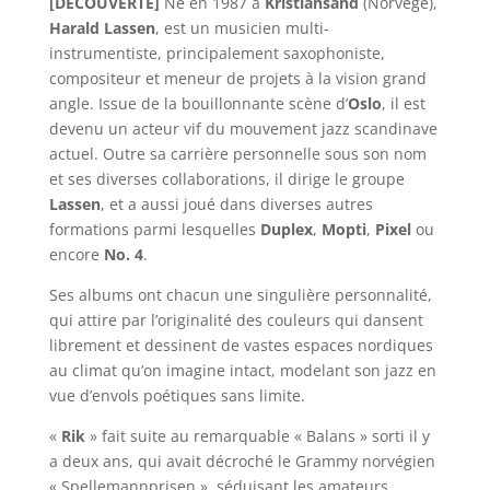
[DÉCOUVERTE]
Né en 1987 à
Kristiansand
(Norvège),
Harald Lassen
, est un musicien multi-
instrumentiste, principalement saxophoniste,
compositeur et meneur de projets à la vision grand
angle. Issue de la bouillonnante scène d’
Oslo
, il est
devenu un acteur vif du mouvement jazz scandinave
actuel. Outre sa carrière personnelle sous son nom
et ses diverses collaborations, il dirige le groupe
Lassen
, et a aussi joué dans diverses autres
formations parmi lesquelles
Duplex
,
Mopti
,
Pixel
ou
encore
No. 4
.
Ses albums ont chacun une singulière personnalité,
qui attire par l’originalité des couleurs qui dansent
librement et dessinent de vastes espaces nordiques
au climat qu’on imagine intact, modelant son jazz en
vue d’envols poétiques sans limite.
«
Rik
» fait suite au remarquable « Balans » sorti il y
a deux ans, qui avait décroché le Grammy norvégien
« Spellemannprisen », séduisant les amateurs