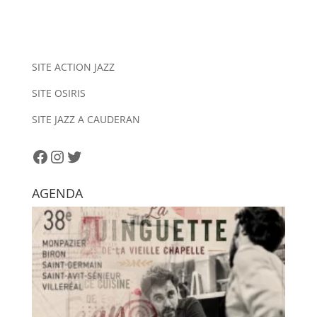
l
t
e
r
n
SITE ACTION JAZZ
a
SITE OSIRIS
t
i
SITE JAZZ A CAUDERAN
v
e
Facebook
Instagram
Twitter
:
AGENDA