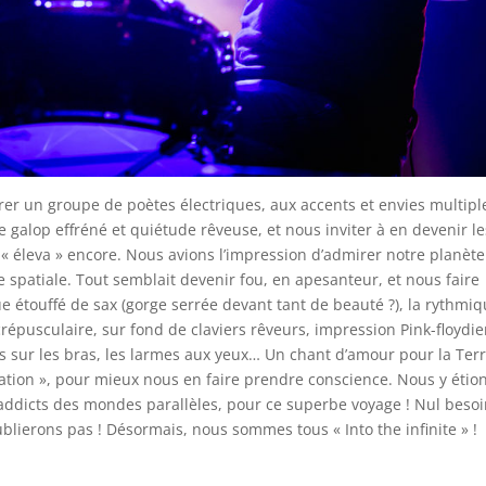
érer un groupe de poètes électriques, aux accents et envies multipl
re galop effréné et quiétude rêveuse, et nous inviter à en devenir le
 « éleva » encore. Nous avions l’impression d’admirer notre planèt
te spatiale. Tout semblait devenir fou, en apesanteur, et nous faire
 étouffé de sax (gorge serrée devant tant de beauté ?), la rythmi
crépusculaire, sur fond de claviers rêveurs, impression Pink-floydi
s sur les bras, les larmes aux yeux… Un chant d’amour pour la Ter
ation », pour mieux nous en faire prendre conscience. Nous y étion
 addicts des mondes parallèles, pour ce superbe voyage ! Nul beso
ublierons pas ! Désormais, nous sommes tous « Into the infinite » !