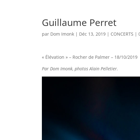
GALERIE PHOTOS
GB W
Guillaume Perret
par
Dom Imonk
|
Déc 13, 2019
|
CONCERTS
|
« Élévation » – Rocher de Palmer – 18/10/2019
Par Dom Imonk, photos Alain Pelletier.