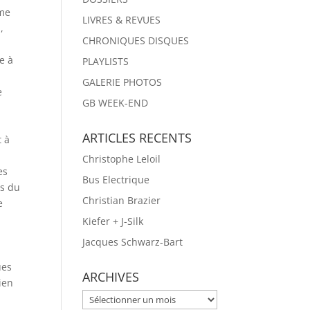
ume
LIVRES & REVUES
,
CHRONIQUES DISQUES
ce à
PLAYLISTS
GALERIE PHOTOS
e
GB WEEK-END
,
ARTICLES RECENTS
t à
Christophe Leloil
es
Bus Electrique
és du
Christian Brazier
e
Kiefer + J-Silk
Jacques Schwarz-Bart
ues
ARCHIVES
ien
ARCHIVES
e