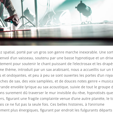
 spatial, porté par un gros son genre marche inexorable. Une sor
e l’envol d’un vaisseau, soutenu par une basse hypnotique et un driv
tement pour soutenir le chant puissant de l’electrosax et les drapé
e thème, introduit par un sax arabisant, nous a accueillis sur un 
ses et ondoyantes, et peu à peu se sont ouvertes les portes d’un ro
uches de sax, des voix samplées, et de douces notes genre « musica
rande envolée lyrique au sax acoustique, suivie de tout le groupe 
ns surement dû traverser le mur invisible du rêve, hypnotisés qu
ers, figurant une fragile complainte venue d’une autre planète, le t
ais ce ne fut pas la seule fois. Ces belles histoires, à l’onirisme
ttement plus énergiques, figurant par endroit les fulgurants départs