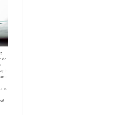
te
e de
s
tapis
yaume
l
dans
e
out