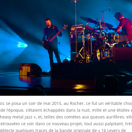
ic se posa un soir de mai 2015, au Rocher, ce fut un véritable choc
 l’époque, s’étaient échappées dans la nuit, mille et une étoiles 
 heavy metal jazz », et, telles des comètes aux queues aurifères, ell
 retrouvées ce soir dans ce nouveau projet, tout aussi palpitant, trè
détecte quelques traces de la bande originale de « 16 Levers de