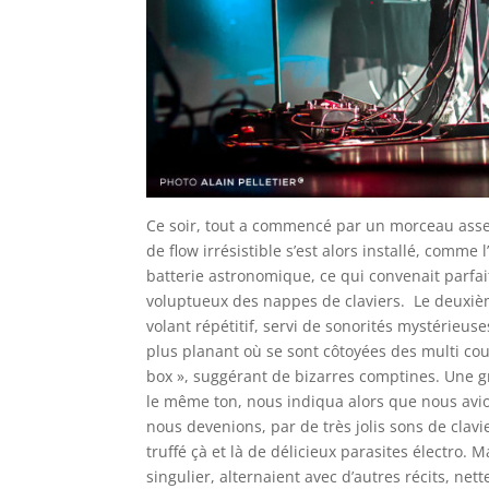
Ce soir, tout a commencé par un morceau assez
de flow irrésistible s’est alors installé, comm
batterie astronomique, ce qui convenait parfai
voluptueux des nappes de claviers. Le deuxièm
volant répétitif, servi de sonorités mystérieu
plus planant où se sont côtoyées des multi co
box », suggérant de bizarres comptines. Une g
le même ton, nous indiqua alors que nous avio
nous devenions, par de très jolis sons de clavi
truffé çà et là de délicieux parasites électro. M
singulier, alternaient avec d’autres récits, ne