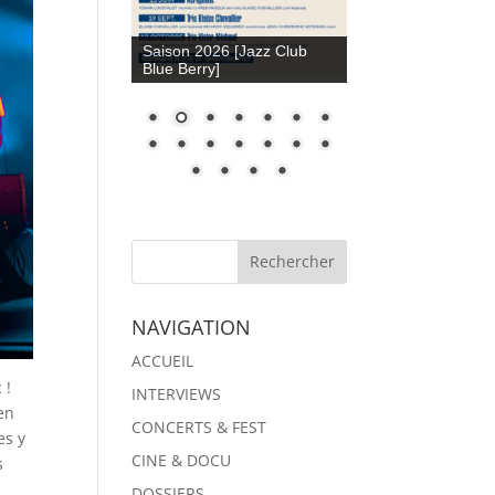
Saison 2026 [Jazz Club
Blue Berry]
NAVIGATION
ACCUEIL
 !
INTERVIEWS
en
CONCERTS & FEST
es y
CINE & DOCU
s
DOSSIERS