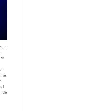
es et
s
e de
que
enne,
re
s !
in de