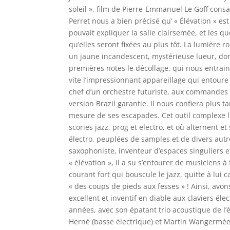
soleil », film de Pierre-Emmanuel Le Goff cons
Perret nous a bien précisé qu’ « Élévation » es
pouvait expliquer la salle clairsemée, et les q
qu’elles seront fixées au plus tôt. La lumière r
un jaune incandescent, mystérieuse lueur, dont 
premières notes le décollage, qui nous entrain
vite l’impressionnant appareillage qui entoure
chef d’un orchestre futuriste, aux commandes d
version Brazil garantie. Il nous confiera plus ta
mesure de ses escapades. Cet outil complexe l
scories jazz, prog et electro, et où alternent e
électro, peuplées de samples et de divers autre
saxophoniste, inventeur d’espaces singuliers e
« élévation », il a su s’entourer de musiciens à
courant fort qui bouscule le jazz, quitte à lui
« des coups de pieds aux fesses » ! Ainsi, avo
excellent et inventif en diable aux claviers éle
années, avec son épatant trio acoustique de l’
Herné (basse électrique) et Martin Wangermée (