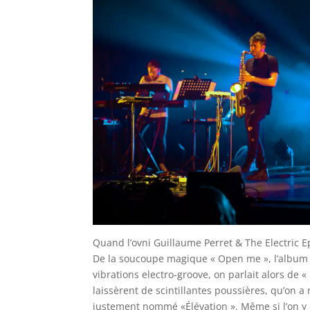
Quand l’ovni Guillaume Perret & The Electric Ep
De la soucoupe magique « Open me », l’album de
vibrations electro-groove, on parlait alors de «
laissèrent de scintillantes poussières, qu’on a
justement nommé «Élévation ». Même si l’on y 