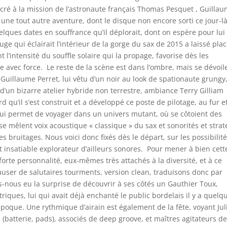
acré à la mission de l’astronaute français Thomas Pesquet , Guilla
t une tout autre aventure, dont le disque non encore sorti ce jour-là
uelques dates en souffrance qu’il déplorait, dont on espère pour lui
ouge qui éclairait l’intérieur de la gorge du sax de 2015 a laissé pla
l’intensité du souffle solaire qui la propage, favorise dès les
e avec force. Le reste de la scène est dans l’ombre, mais se dévoil
 Guillaume Perret, lui vêtu d’un noir au look de spationaute grungy
’un bizarre atelier hybride non terrestre, ambiance Terry Gilliam
rd qu’il s’est construit et a développé ce poste de pilotage, au fur e
ui permet de voyager dans un univers mutant, où se côtoient des
t se mêlent voix acoustique « classique » du sax et sonorités et strat
s bruitages. Nous voici donc fixés dès le départ, sur les possibilit
t insatiable explorateur d’ailleurs sonores. Pour mener à bien cett
 forte personnalité, eux-mêmes très attachés à la diversité, et à ce
 causer de salutaires tourments, version clean, traduisons donc par
ns-nous eu la surprise de découvrir à ses côtés un Gauthier Toux,
ctriques, lui qui avait déjà enchanté le public bordelais il y a quelq
époque. Une rythmique d’airain est également de la fête, voyant Jul
batterie, pads), associés de deep groove, et maîtres agitateurs d