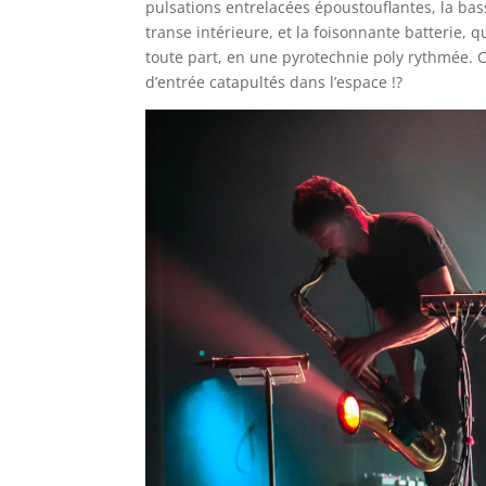
pulsations entrelacées époustouflantes, la bass
transe intérieure, et la foisonnante batterie, q
toute part, en une pyrotechnie poly rythmée.
d’entrée catapultés dans l’espace !?