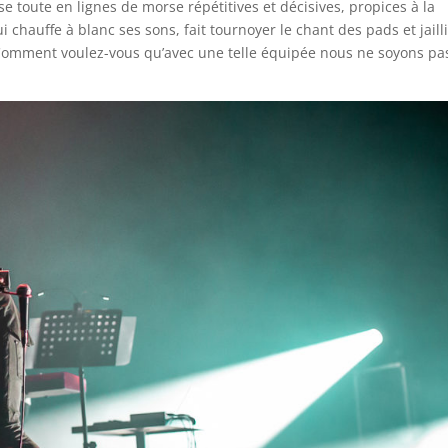
e toute en lignes de morse répétitives et décisives, propices à la
ui chauffe à blanc ses sons, fait tournoyer le chant des pads et jaill
 Comment voulez-vous qu’avec une telle équipée nous ne soyons pa