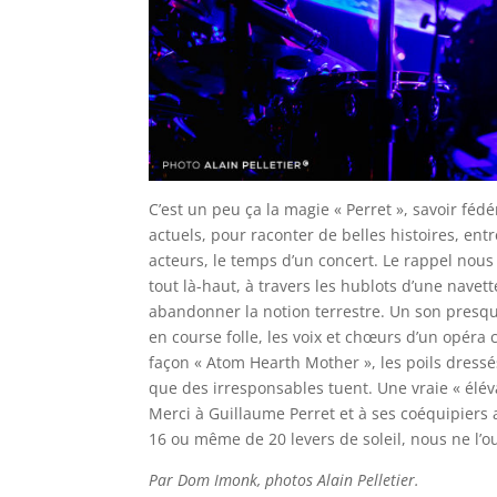
C’est un peu ça la magie « Perret », savoir féd
actuels, pour raconter de belles histoires, ent
acteurs, le temps d’un concert. Le rappel nous
tout là-haut, à travers les hublots d’une navet
abandonner la notion terrestre. Un son presque
en course folle, les voix et chœurs d’un opéra 
façon « Atom Hearth Mother », les poils dressé
que des irresponsables tuent. Une vraie « élév
Merci à Guillaume Perret et à ses coéquipiers
16 ou même de 20 levers de soleil, nous ne l’o
Par Dom Imonk, photos Alain Pelletier.