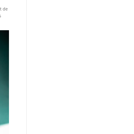
it de
s