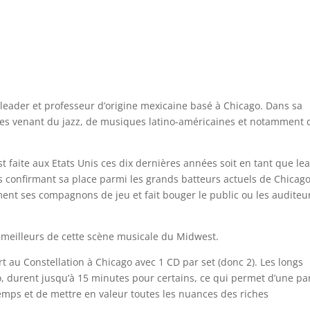
 leader et professeur d’origine mexicaine basé à Chicago. Dans sa
ces venant du jazz, de musiques latino-américaines et notamment 
t faite aux Etats Unis ces dix dernières années soit en tant que le
ms confirmant sa place parmi les grands batteurs actuels de Chicago
ment ses compagnons de jeu et fait bouger le public ou les auditeu
s meilleurs de cette scène musicale du Midwest.
t au Constellation à Chicago avec 1 CD par set (donc 2). Les longs
 durent jusqu’à 15 minutes pour certains, ce qui permet d’une par
mps et de mettre en valeur toutes les nuances des riches