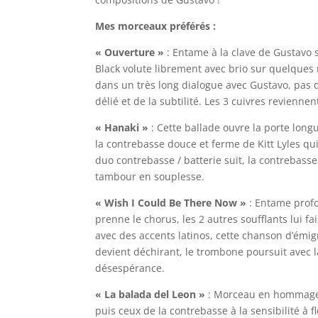
Mes morceaux préférés :
« Ouverture »
: Entame à la clave de Gustavo s
Black volute librement avec brio sur quelques 
dans un très long dialogue avec Gustavo, pas 
délié et de la subtilité. Les 3 cuivres reviennent
« Hanaki »
: Cette ballade ouvre la porte lon
la contrebasse douce et ferme de Kitt Lyles qui
duo contrebasse / batterie suit, la contrebas
tambour en souplesse.
« Wish I Could Be There Now »
: Entame profo
prenne le chorus, les 2 autres soufflants lui f
avec des accents latinos, cette chanson d’émig
devient déchirant, le trombone poursuit avec la
désespérance.
« La balada del Leon »
: Morceau en hommage 
puis ceux de la contrebasse à la sensibilité à 