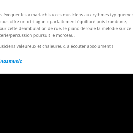
ns évoquer les « mariachis » ces musiciens aux rythmes typiqueme
e nous offre un « trilogue » parfaitement équilibré puis trombone,
ur cette déambulation de rue, le piano déroule la mélodie sur ce
terie/percussion poursuit le morceau.
usiciens valeureux et chaleureux, à écouter absolument !
inasmusic