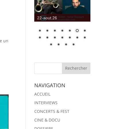
22-aout.26
re un
NAVIGATION
ACCUEIL
INTERVIEWS
CONCERTS & FEST
CINE & DOCU
DOSSIERS