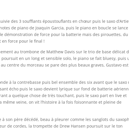
uivie des 3 soufflants époustouflants en chœur puis le saxo d’Artie
notes de piano de Joaquin Garcia, puis le piano en boucle se lance
de démonstration de force pour la batterie mais des pirouettes, du
 en force pour le final !
guement au trombone de Matthew Davis sur le trio de base délicat 
 poursuit en un long et sensible solo, le piano se fait bluesy, puis 
se au centre du morceau se pare des plus beaux graves, Gustavo est
nde à la contrebasse puis bel ensemble des six avant que le saxo
aisant écho puis le saxo devient lyrique sur fond de batterie aérien
rant a quelque chose de très touchant, puis le saxo part en live et
 même veine, on vit l’histoire à la fois foisonnante et pleine de
à son père décédé, beau à pleurer comme les sanglots du saxop
fleur de cordes, la trompette de Drew Hansen poursuit sur le ton