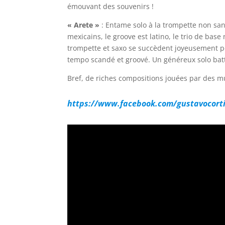
émouvant des souvenirs !
« Arete »
: Entame solo à la trompette non sa
mexicains, le groove est latino, le trio de bas
trompette et saxo se succèdent joyeusement po
tempo scandé et groové. Un généreux solo bat
Bref, de riches compositions jouées par des m
https://www.facebook.com/gustavocort