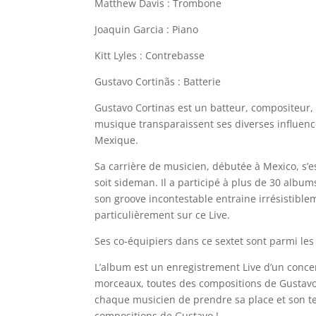
Matthew Davis : Trombone
Joaquin Garcia : Piano
Kitt Lyles : Contrebasse
Gustavo Cortinãs : Batterie
Gustavo Cortinas est un batteur, compositeur,
musique transparaissent ses diverses influen
Mexique.
Sa carrière de musicien, débutée à Mexico, s’es
soit sideman. Il a participé à plus de 30 albu
son groove incontestable entraine irrésistible
particulièrement sur ce Live.
Ses co-équipiers dans ce sextet sont parmi le
L’album est un enregistrement Live d’un concer
morceaux, toutes des compositions de Gustavo,
chaque musicien de prendre sa place et son te
compositions de Gustavo !