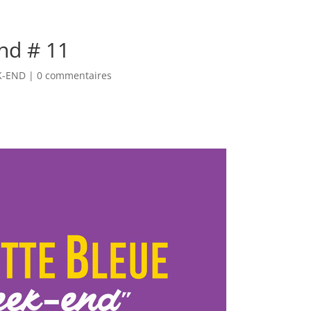
EEK-END
nd # 11
K-END
|
0 commentaires