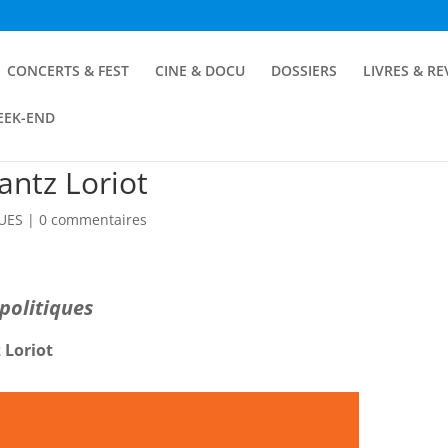
CONCERTS & FEST
CINE & DOCU
DOSSIERS
LIVRES & R
EEK-END
antz Loriot
VUES
|
0 commentaires
politiques
 Loriot