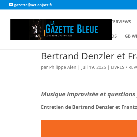
gazette@actionjazz.fr
ACCUEIL
INTERVIEWS
GALERIE PHOTOS
GB W
Bertrand Denzler et Fr
par
Philippe Alen
|
Juil 19, 2025
|
LIVRES / RE
Musique improvisée et questions 
Entretien de Bertrand Denzler et Frantz