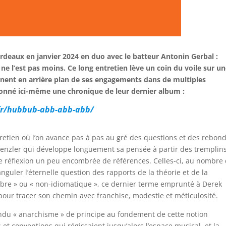
rdeaux en janvier 2024 en duo avec le batteur Antonin Gerbal :
ne l’est pas moins. Ce long entretien lève un coin du voile sur u
ennent en arrière plan de ses engagements dans de multiples
nné ici-même une chronique de leur dernier album :
.fr/hubbub-abb-abb-abb/
tretien où l’on avance pas à pas au gré des questions et des rebond
 Denzler qui développe longuement sa pensée à partir des tremplin
’une réflexion un peu encombrée de références. Celles-ci, au nombre
nguler l’éternelle question des rapports de la théorie et de la
 libre » ou « non-idiomatique », ce dernier terme emprunté à Derek
 pour tracer son chemin avec franchise, modestie et méticulosité.
endu « anarchisme » de principe au fondement de cette notion
is et conventions qui régissaient jusqu’alors l’espace musical, et la