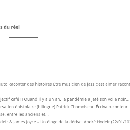
es du réel
to Raconter des histoires Être musicien de jazz c’est aimer racon
ectif café !] Quand il y a un an, la pandémie a jeté son voile noir...
rsation épistolaire (bilingue) Patrick Chamoiseau Écrivain-conteur
se, entre les anciens et...
deir & James Joyce – Un éloge de la dérive. André Hodeir (22/01/10