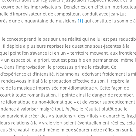
n œuvre par les improvisateurs. Denzler est en effet un interlocute
nelle d’improvisateur et de compositeur, conduit avec Jean-Luc
près d’une cinquantaine de musiciens
[1]
qui constitue la somme à
 le concept prend le pas sur une réalité qui ne lui est pas réductib
il déploie à plusieurs reprises les questions sous-jacentes à la
quel point l’on s’avance ici en un « territoire mouvant, aux frontièr
», « un espace où, a priori, tout est possible en permanence, même 
». Dans l’improvisation, le processus prime le résultat. Ce
’expérience et d’intensité. Néanmoins, décrivant froidement la m
rendez-vous initial à la production effective du son, il repère la
ire de la musique improvisée non-idiomatique ». Cette façon de
ourt à toute romantisation. Il pointe ainsi le danger de retomber,
ature idiomatique du non-idiomatique » et de verser subrepticement
endance à valoriser malgré tout,
in fine,
le résultat plutôt que le
 on parvient à créer des « situations », des « îlots » d’anarchie, fragi
urs relations à la « vraie vie » soient éventuellement réelles, cela
peut-être vaut-il quand même mieux séparer notre réflexion sur la