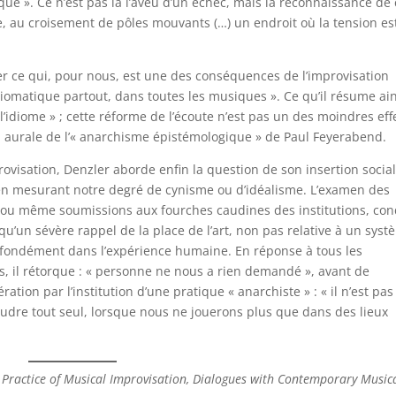
que ». Ce n’est pas là l’aveu d’un échec, mais la reconnaissance de
e, au croisement de pôles mouvants (…) un endroit où la tension es
er ce qui, pour nous, est une des conséquences de l’improvisation
idiomatique partout, dans toutes les musiques ». Ce qu’il résume ain
l’idiome » ; cette réforme de l’écoute n’est pas un des moindres eff
n aurale de l’« anarchisme épistémologique » de Paul Feyerabend.
rovisation, Denzler aborde enfin la question de son insertion socia
 en mesurant notre degré de cynisme ou d’idéalisme. L’examen des
 ou même soumissions aux fourches caudines des institutions, con
t qu’un sévère rappel de la place de l’art, non pas relative à un sys
ofondément dans l’expérience humaine. En réponse à tous les
, il rétorque : « personne ne nous a rien demandé », avant de
ation par l’institution d’une pratique « anarchiste » : « il n’est pas
oudre tout seul, lorsque nous ne jouerons plus que dans des lieux
 Practice of Musical Improvisation, Dialogues with Contemporary Music