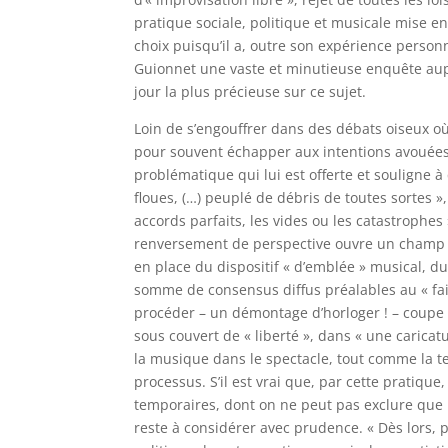
pratique sociale, politique et musicale mise e
choix puisqu’il a, outre son expérience person
Guionnet une vaste et minutieuse enquête au
jour la plus précieuse sur ce sujet.
Loin de s’engouffrer dans des débats oiseux où
pour souvent échapper aux intentions avouées, 
problématique qui lui est offerte et souligne à 
floues, (…) peuplé de débris de toutes sortes 
accords parfaits, les vides ou les catastrophes 
renversement de perspective ouvre un champ d
en place du dispositif « d’emblée » musical, du 
somme de consensus diffus préalables au « fa
procéder – un démontage d’horloger ! – coupe c
sous couvert de « liberté », dans « une caric
la musique dans le spectacle, tout comme la t
processus. S’il est vrai que, par cette pratique,
temporaires, dont on ne peut pas exclure que le
reste à considérer avec prudence. « Dès lors, 