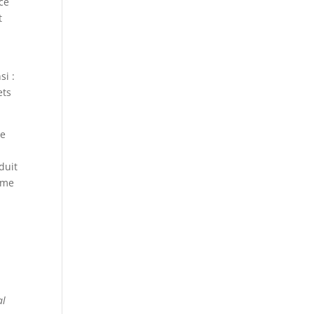
 ce
t
si :
ets
le
duit
tème
al