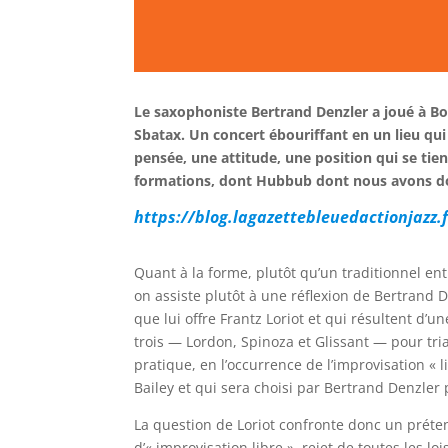
Le saxophoniste Bertrand Denzler a joué à Bo
Sbatax. Un concert ébouriffant en un lieu qui 
pensée, une attitude, une position qui se ti
formations, dont Hubbub dont nous avons do
https://blog.lagazettebleuedactionjazz
Quant à la forme, plutôt qu’un traditionnel en
on assiste plutôt à une réflexion de Bertrand
que lui offre Frantz Loriot et qui résultent d
trois — Lordon, Spinoza et Glissant — pour tria
pratique, en l’occurrence de l’improvisation «
Bailey et qui sera choisi par Bertrand Denzler
La question de Loriot confronte donc un prét
d’« improvisation libre », rejet de toutes les lo