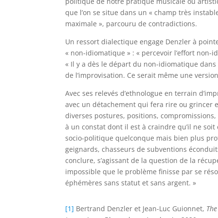
politique de notre pratique musicale ou artisti
que l’on se situe dans un « champ très instabl
maximale », parcouru de contradictions.
Un ressort dialectique engage Denzler à point
« non-idiomatique » : « percevoir l’effort non-
« Il y a dès le départ du non-idiomatique dans 
de l’improvisation. Ce serait même une versio
Avec ses relevés d’ethnologue en terrain d’imp
avec un détachement qui fera rire ou grincer
diverses postures, positions, compromissions,
à un constat dont il est à craindre qu’il ne soi
socio-politique quelconque mais bien plus pr
geignards, chasseurs de subventions éconduits
conclure, s’agissant de la question de la récupér
impossible que le problème finisse par se rés
éphémères sans statut et sans argent. »
[1]
Bertrand Denzler et Jean-Luc Guionnet,
The