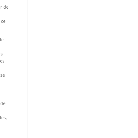
ur de
 ce
le
es
les
ise
 de
les,