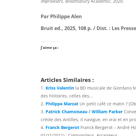
Improvisers
, Bloomsbury Academic, 2020.
Par Philippe Alen
Bruit ed., 2025, 108 p. / Dist. : Les Press
J’aime ça :
Articles Similaires :
Kriss Valentin
la BD musicale de Giordano Mu
des histoires, celles des...
Philippe Marzat
Un petit café ce matin ? [Obj
Patrick Chamoiseau / William Parker
Conve
créole des Antilles, il navigue, en vrai et en pro
Franck Bergerot
Franck Bergerot – André Ho
01/11/2011) : Compositeur, Arrangeur,...