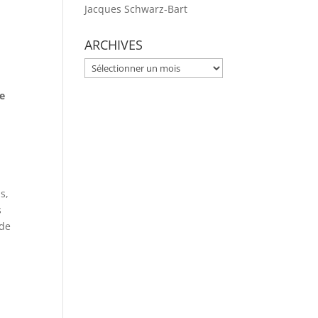
Jacques Schwarz-Bart
ARCHIVES
ARCHIVES
ne
s,
s
 de