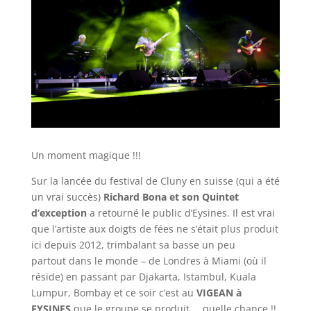
Un moment magique !!!
Sur la lancée du festival de Cluny en suisse (qui a été
un vrai succès)
Richard Bona
et son Quintet
d’exception
a retourné le public d’Eysines. Il est vrai
que l’artiste aux doigts de fées ne s’était plus produit
ici depuis 2012, trimbalant sa basse un peu
partout dans le monde – de Londres à Miami (où il
réside) en passant par Djakarta, Istambul, Kuala
Lumpur, Bombay et ce soir c’est au
VIGEAN à
EYSINES
que le groupe se produit … quelle chance !!