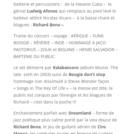
batterie et percussions : de la Havane Cuba – le
génial
Ludwig Afonso
qui remplace au pied levé le
batteur attitré Nicolas Vicaro – à la basse chant et
blagues :
Richard Bona
».
Trame du concert – voyage : AFRIQUE – FUNK
BOOGIE – RÊVERIE – INDE – HOMMAGE A JACO
PASTORIUS – ZOUK et BIGUINE – HENRI SALVADOR –
BAPTEME DU PUBLIC.
Le set démarre par
Kalabancoro
(album Munia -The
tale- sorti en 2003) suivi de
Boogie don’t stop
hommage non dissimulé à Stevie Wonder façon
« Songs In The Key Of Life » – la messe est dite, le
public est conquis par l’énergie et les blagues de
Richard – c’est dans la poche !!!
Enchainement parfait avec
Dreamland
– forme de
jazz poétique plus calme porté par la voix douce de
Richard
Bona
, le jeu de guitare aérien de
Ciro
Manna,
les cymbales toutes en finesse de Ludwig