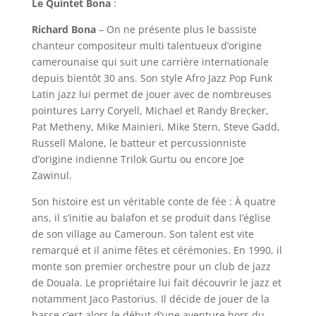
Le Quintet Bona
:
Richard Bona
– On ne présente plus le bassiste
chanteur compositeur multi talentueux d’origine
camerounaise qui suit une carrière internationale
depuis bientôt 30 ans. Son style Afro Jazz Pop Funk
Latin jazz lui permet de jouer avec de nombreuses
pointures Larry Coryell, Michael et Randy Brecker,
Pat Metheny, Mike Mainieri, Mike Stern, Steve Gadd,
Russell Malone, le batteur et percussionniste
d’origine indienne Trilok Gurtu ou encore Joe
Zawinul.
Son histoire est un véritable conte de fée : À quatre
ans, il s’initie au balafon et se produit dans l’église
de son village au Cameroun. Son talent est vite
remarqué et il anime fêtes et cérémonies. En 1990, il
monte son premier orchestre pour un club de jazz
de Douala. Le propriétaire lui fait découvrir le jazz et
notamment Jaco Pastorius. Il décide de jouer de la
basse c’est alors le début d’une aventure hors du