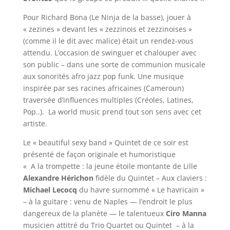
Pour Richard Bona (Le Ninja de la basse), jouer à
« zezines » devant les « zezzinois et zezzinoises »
(comme il le dit avec malice) était un rendez-vous
attendu. L’occasion de swinguer et chalouper avec
son public – dans une sorte de communion musicale
aux sonorités afro jazz pop funk. Une musique
inspirée par ses racines africaines (Cameroun)
traversée d’influences multiples (Créoles, Latines,
Pop..). La world music prend tout son sens avec cet
artiste.
Le « beautiful sexy band » Quintet de ce soir est
présenté de façon originale et humoristique
« A la trompette : la jeune étoile montante de Lille
Alexandre Hérichon
fidèle du Quintet – Aux claviers :
Michael Lecocq
du havre surnommé « Le havricain »
– à la guitare : venu de Naples — l’endroit le plus
dangereux de la planète — le talentueux
Ciro Manna
musicien attitré du Trio Quartet ou Quintet – à la