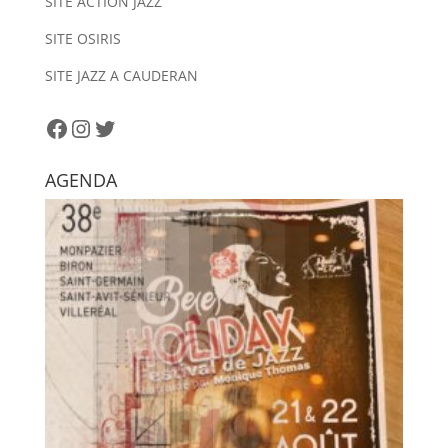
SITE ACTION JAZZ
a
SITE OSIRIS
t
i
SITE JAZZ A CAUDERAN
v
e
Facebook
Instagram
Twitter
:
AGENDA