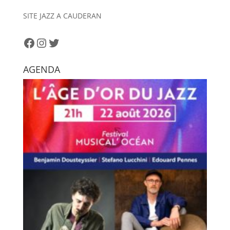
t
i
SITE JAZZ A CAUDERAN
v
e
Facebook
Instagram
Twitter
:
AGENDA