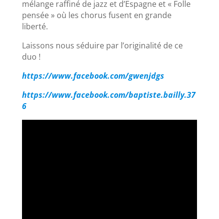
mélange raffiné de jazz et d’Espagne et « Folle
pensée » où les chorus fusent en grande
liberté.
Laissons nous séduire par l’originalité de ce
duo !
https://www.facebook.com/gwenjdgs
https://www.facebook.com/baptiste.bailly.37
6