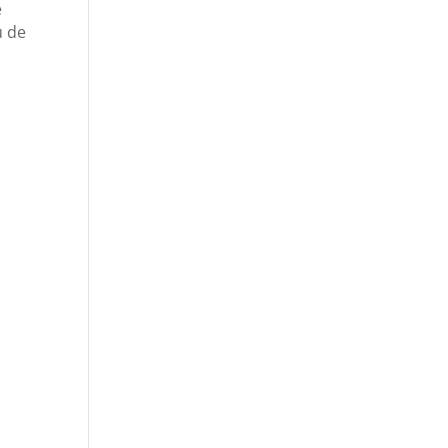
e
u de