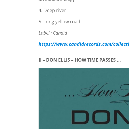
4. Deep river
5. Long yellow road
Label : Candid
https://www.candidrecords.com/collect
II – DON ELLIS – HOW TIME PASSES …