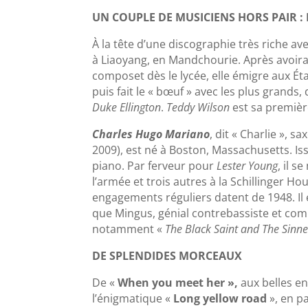
UN COUPLE DE MUSICIENS HORS PAIR :
À la tête d’une discographie très riche 
à Liaoyang, en Mandchourie. Après avoirap
composet dès le lycée, elle émigre aux Éta
puis fait le « bœuf » avec les plus grands,
Duke Ellington
.
Teddy Wilson
est sa premièr
Charles Hugo Mariano
, dit « Charlie », 
2009), est né à Boston, Massachusetts. Issu
piano. Par ferveur pour
Lester Young
, il 
l’armée et trois autres à la Schillinger Ho
engagements réguliers datent de 1948. Il e
que Mingus, génial contrebassiste et compos
notamment «
The Black Saint and The Sinn
DE SPLENDIDES MORCEAUX
De «
When you meet her »,
aux belles e
l’énigmatique «
Long yellow road
», en p