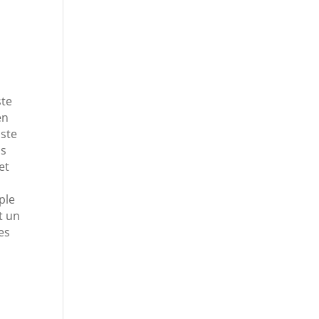
ste
en
iste
ns
et
uple
t un
es