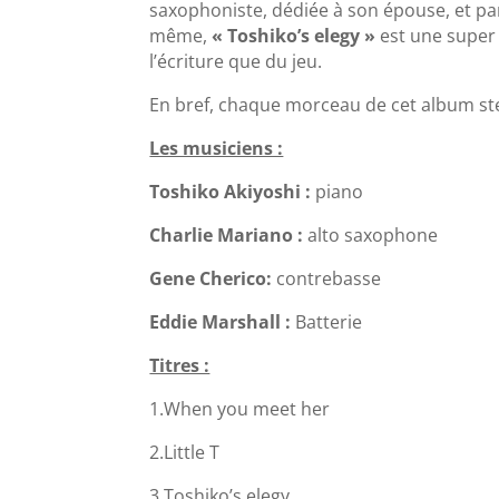
saxophoniste, dédiée à son épouse, et par
même,
«
Toshiko’s elegy
»
est une super 
l’écriture que du jeu.
En bref, chaque morceau de cet album ste
Les musiciens :
Toshiko Akiyoshi :
piano
Charlie Mariano :
alto saxophone
Gene Cherico:
contrebasse
Eddie Marshall :
Batterie
Titres :
1.When you meet her
2.Little T
3.Toshiko’s elegy