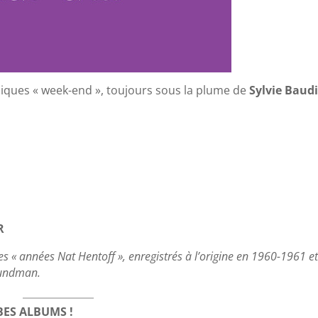
oniques « week-end », toujours sous la plume de
Sylvie Baud
R
s « années Nat Hentoff », enregistrés à l’origine en 1960-1961 e
rundman.
BES ALBUMS !