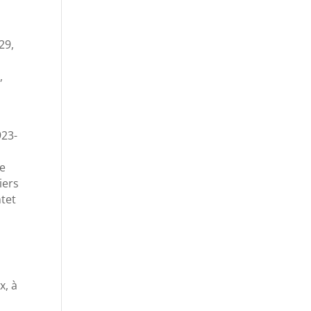
29,
,
923-
de
iers
ntet
x, à