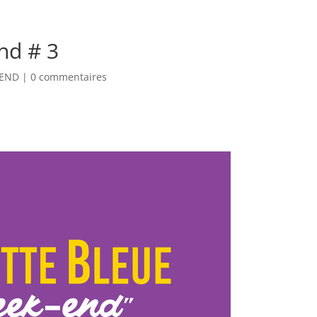
EEK-END
nd # 3
-END
|
0 commentaires