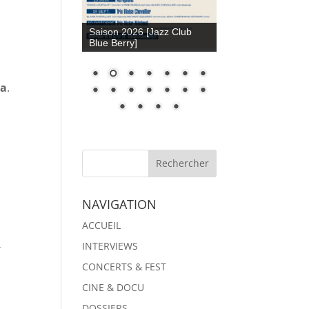
Saison 2026 [Jazz Club
Blue Berry]
ia
.
NAVIGATION
ACCUEIL
INTERVIEWS
t
CONCERTS & FEST
CINE & DOCU
DOSSIERS