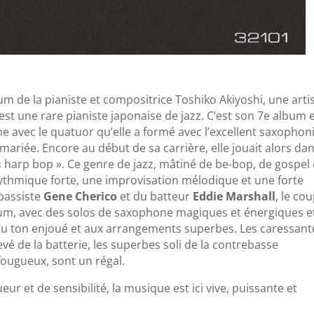
bum de la pianiste et compositrice Toshiko Akiyoshi, une arti
t une rare pianiste japonaise de jazz. C’est son 7e album 
 avec le quatuor qu’elle a formé avec l’excellent saxophon
rs mariée. Encore au début de sa carrière, elle jouait alors da
« harp bop ». Ce genre de jazz, mâtiné de be-bop, de gospel 
rythmique forte, une improvisation mélodique et une forte
bassiste
Gene Cherico
et du batteur
Eddie Marshall
, le co
bum, avec des solos de saxophone magiques et énergiques e
 au ton enjoué et aux arrangements superbes. Les caressant
vé de la batterie, les superbes soli de la contrebasse
 fougueux, sont un régal.
ur et de sensibilité, la musique est ici vive, puissante et