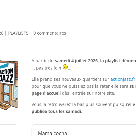
EEK-END
26
|
PLAYLISTS
|
0 commentaires
A partir du
samedi 4 juillet 2026,
la playlist démé
… pas très loin
…
Elle prend ses nouveaux quartiers sur
actionjazz.fr
pour que vous ne puissiez pas la rater elle sera
sur
page d’accueil
dès l’entrée sur notre site.
Vous la retrouverez là bas plus souvent puisqu’elle
publiée tous les samedi
.
Mama cocha