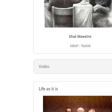
Shaï Maestro
label : Naïve
Vidéo
Life as it is