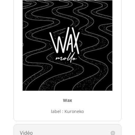
Wax
label : Kuroneko
Vidéo