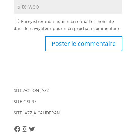
Enregistrer mon nom, mon e-mail et mon site
dans le navigateur pour mon prochain commentaire.
A
l
t
e
r
n
SITE ACTION JAZZ
a
SITE OSIRIS
t
i
SITE JAZZ A CAUDERAN
v
e
Facebook
Instagram
Twitter
: