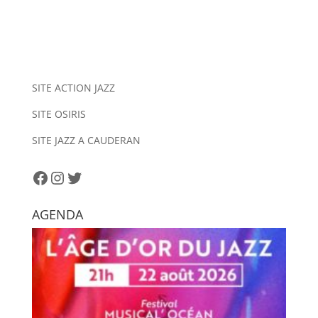
A
l
t
e
r
n
SITE ACTION JAZZ
a
SITE OSIRIS
t
i
SITE JAZZ A CAUDERAN
v
e
Facebook
Instagram
Twitter
:
AGENDA